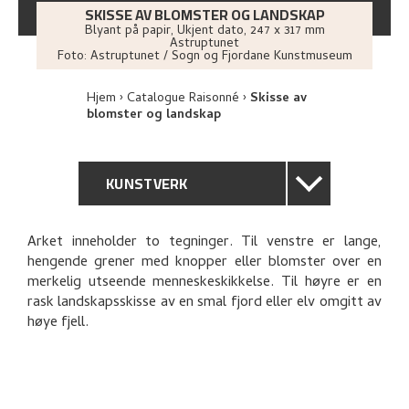
SKISSE AV BLOMSTER OG LANDSKAP
Blyant på papir
,
Ukjent dato
, 247 x 317 mm
Astruptunet
Foto:
Astruptunet / Sogn og Fjordane Kunstmuseum
Hjem
Catalogue Raisonné
Skisse av
blomster og landskap
KUNSTVERK
GENERELL BESKRIVELSE
Arket inneholder to tegninger. Til venstre er lange,
hengende grener med knopper eller blomster over en
TEKNISK INFORMASJON
merkelig utseende menneskeskikkelse. Til høyre er en
rask landskapsskisse av en smal fjord eller elv omgitt av
PROVENIENS
høye fjell.
UTFORSK