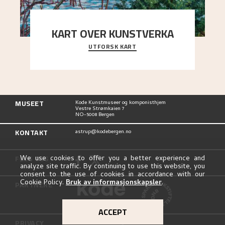
KART OVER KUNSTVERKA
UTFORSK KART
Utforsk stedene og utsiktene i Astrups malerier
MUSEET
Kode Kunstmuseer og komponisthjem
Vestre Strømkaien 7
NO-5008 Bergen
KONTAKT
astrup@kodebergen.no
FØLG OSS
We use cookies to offer you a better experience and
analyze site traffic. By continuing to use this website, you
consent to the use of cookies in accordance with our
Cookie Policy.
Bruk av informasjonskapsler
.
PARTNERE
ACCEPT
PRIVACY
Personvernerklæring