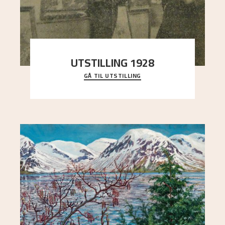
UTSTILLING 1928
GÅ TIL UTSTILLING
Då Astrup døydde i 1928, tok vennene Moritz
Kaland og Simon Thorbjørnsen initiativ til å
arrang
..."