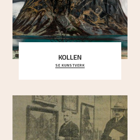
KOLLEN
SE KUNSTVERK
Et ruvende fjell dominerer bildeflaten, og står i
sterk kontrast til det spinkle rognetreet ute
..."