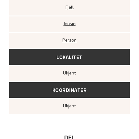
Fjell
Innsjø
Person
LOKALITET
Ukjent
KOORDINATER
Ukjent
DEL