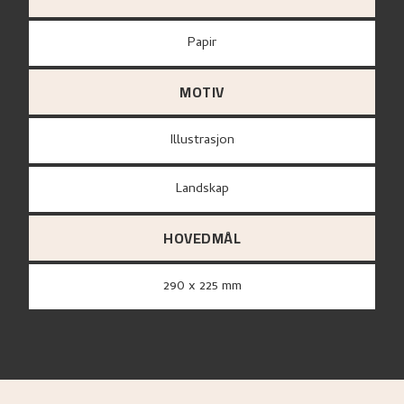
papir
MOTIV
Illustrasjon
Landskap
HOVEDMÅL
290 x 225 mm