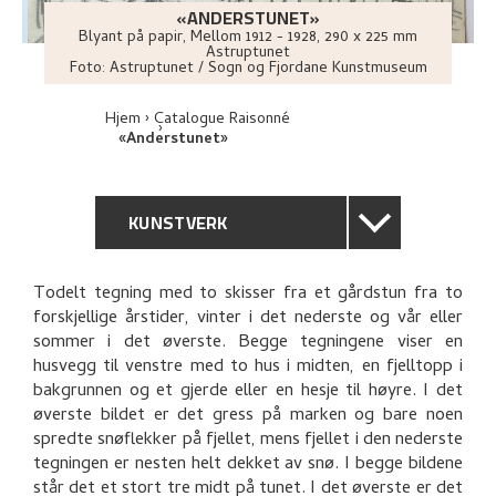
«ANDERSTUNET»
Blyant på papir
,
Mellom
1912 - 1928
, 290 x 225 mm
Astruptunet
Foto:
Astruptunet / Sogn og Fjordane Kunstmuseum
Hjem
Catalogue Raisonné
«Anderstunet»
KUNSTVERK
GENERELL BESKRIVELSE
Todelt tegning med to skisser fra et gårdstun fra to
forskjellige årstider, vinter i det nederste og vår eller
TEKNISK INFORMASJON
sommer i det øverste. Begge tegningene viser en
husvegg til venstre med to hus i midten, en fjelltopp i
PROVENIENS
bakgrunnen og et gjerde eller en hesje til høyre. I det
øverste bildet er det gress på marken og bare noen
spredte snøflekker på fjellet, mens fjellet i den nederste
UTFORSK
tegningen er nesten helt dekket av snø. I begge bildene
står det et stort tre midt på tunet. I det øverste er det