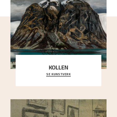
KOLLEN
SE KUNSTVERK
Et ruvende fjell dominerer bildeflaten, og står i
sterk kontrast til det spinkle rognetreet ute
..."