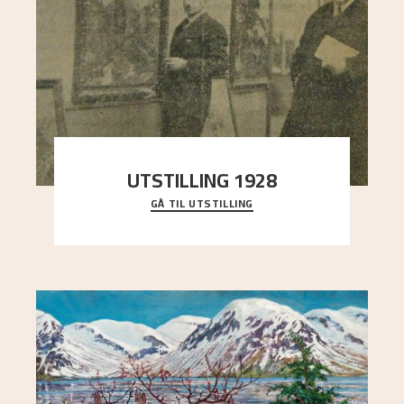
UTSTILLING 1928
GÅ TIL UTSTILLING
Då Astrup døydde i 1928, tok vennene Moritz
Kaland og Simon Thorbjørnsen initiativ til å
arrang
..."