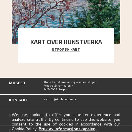
KART OVER KUNSTVERKA
UTFORSK KART
Utforsk stedene og utsiktene i Astrups malerier
MUSEET
Kode Kunstmuseer og komponisthjem
Vestre Strømkaien 7
NO-5008 Bergen
KONTAKT
astrup@kodebergen.no
FØLG OSS
We use cookies to offer you a better experience and
analyze site traffic. By continuing to use this website, you
consent to the use of cookies in accordance with our
Cookie Policy.
Bruk av informasjonskapsler
.
PARTNERE