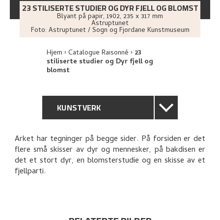
23 STILISERTE STUDIER OG DYR FJELL OG BLOMST
Blyant på papir
,
1902
, 235 x 317 mm
Astruptunet
Foto:
Astruptunet / Sogn og Fjordane Kunstmuseum
Hjem
Catalogue Raisonné
23
stiliserte studier og Dyr fjell og
blomst
KUNSTVERK
GENERELL BESKRIVELSE
Arket har tegninger på begge sider. På forsiden er det
flere små skisser av dyr og mennesker, på bakdisen er
TEKNISK INFORMASJON
det et stort dyr, en blomsterstudie og en skisse av et
fjellparti.
PROVENIENS
UTFORSK