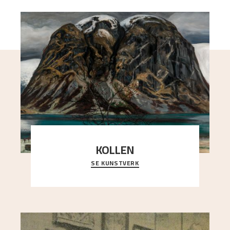
KOLLEN
SE KUNSTVERK
Et ruvende fjell dominerer bildeflaten, og står i
sterk kontrast til det spinkle rognetreet ute
..."