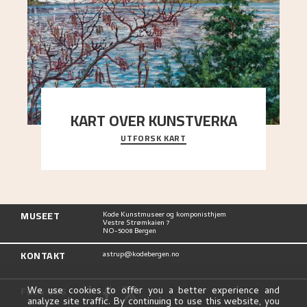
KART OVER KUNSTVERKA
UTFORSK KART
Utforsk stedene og utsiktene i Astrups malerier
MUSEET
Kode Kunstmuseer og komponisthjem
Vestre Strømkaien 7
NO-5008 Bergen
KONTAKT
astrup@kodebergen.no
FØLG OSS
We use cookies to offer you a better experience and
analyze site traffic. By continuing to use this website, you