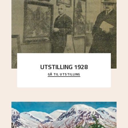
UTSTILLING 1928
GÅ TIL UTSTILLING
Då Astrup døydde i 1928, tok vennene Moritz
Kaland og Simon Thorbjørnsen initiativ til å
arrang
..."