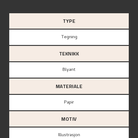
TYPE
Tegning
TEKNIKK
Blyant
MATERIALE
papir
MOTIV
Illustrasjon