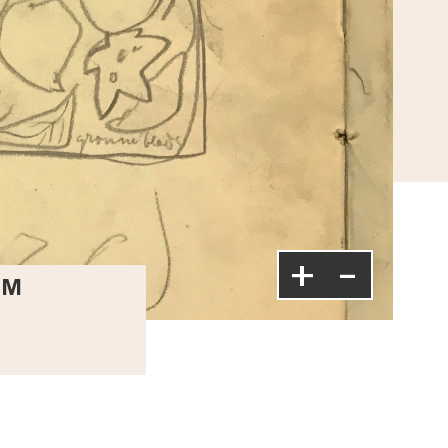
+
-
MM