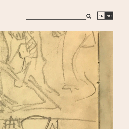
search
EN
NO