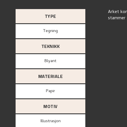
Arket kom
TYPE
stammer s
Tegning
TEKNIKK
Blyant
MATERIALE
papir
MOTIV
Illustrasjon