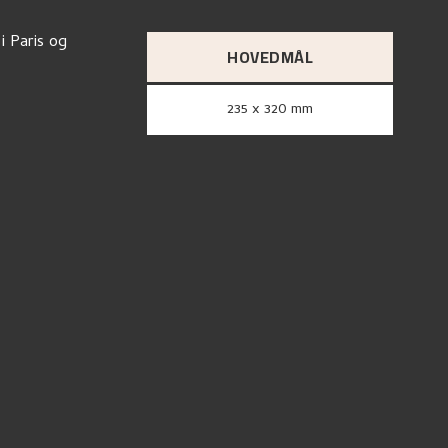
i Paris og
HOVEDMÅL
235 x 320 mm