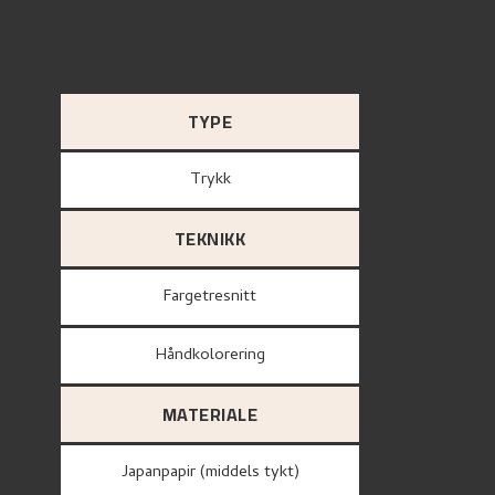
TYPE
Trykk
TEKNIKK
Fargetresnitt
Håndkolorering
MATERIALE
Japanpapir (middels tykt)