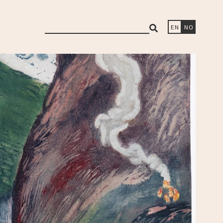
search
EN
NO