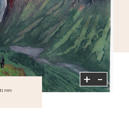
+
-
341 mm