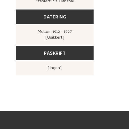
Etablert: St. Hansbål
DATERING
Mellom
1912 - 1927
[Usikkert]
PÅSKRIFT
[ingen]