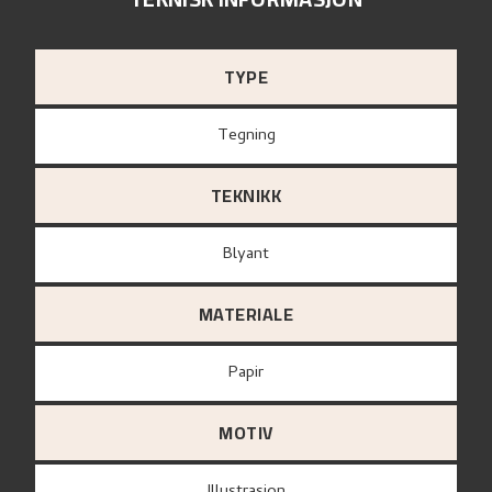
TYPE
Tegning
TEKNIKK
Blyant
MATERIALE
papir
MOTIV