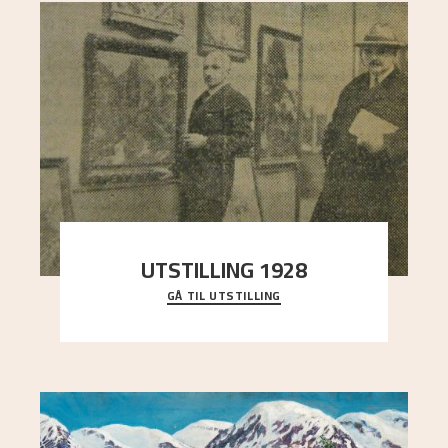
UTSTILLING 1928
GÅ TIL UTSTILLING
Då Astrup døydde i 1928, tok vennene Moritz
Kaland og Simon Thorbjørnsen initiativ til å
arrang
..."