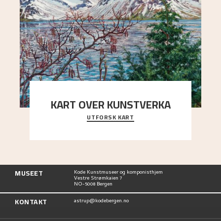
KART OVER KUNSTVERKA
UTFORSK KART
Utforsk stedene og utsiktene i Astrups malerier
MUSEET
Kode Kunstmuseer og komponisthjem
Vestre Strømkaien 7
NO-5008 Bergen
KONTAKT
astrup@kodebergen.no