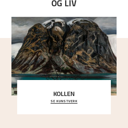
OG LIV
KOLLEN
SE KUNSTVERK
Et ruvende fjell dominerer bildeflaten, og står i
sterk kontrast til det spinkle rognetreet ute
..."