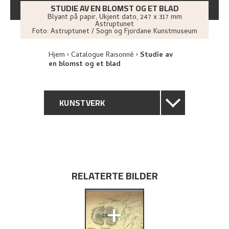
STUDIE AV EN BLOMST OG ET BLAD
Blyant på papir
,
Ukjent dato
, 247 x 317 mm
Astruptunet
Foto:
Astruptunet / Sogn og Fjordane Kunstmuseum
Hjem
Catalogue Raisonné
Studie av
en blomst og et blad
KUNSTVERK
GENERELL BESKRIVELSE
TEKNISK INFORMASJON
RELATERTE BILDER
PROVENIENS
+
UTFORSK