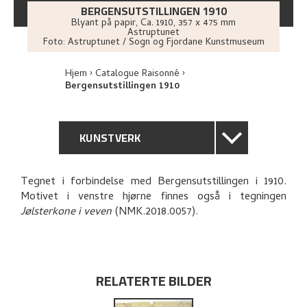
BERGENSUTSTILLINGEN 1910
Blyant på papir
,
Ca.
1910
, 357 x 475 mm
Astruptunet
Foto:
Astruptunet / Sogn og Fjordane Kunstmuseum
Hjem
Catalogue Raisonné
Bergensutstillingen 1910
KUNSTVERK
GENERELL BESKRIVELSE
Tegnet i forbindelse med Bergensutstillingen i 1910.
Motivet i venstre hjørne finnes også i tegningen
TEKNISK INFORMASJON
Jølsterkone i veven
(NMK.2018.0057).
PROVENIENS
BIBLIOGRAFI
RELATERTE BILDER