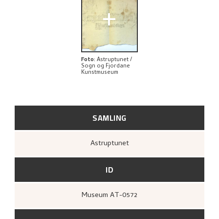
RELATERTE KUNSTVERK
+
UTFORSK
Foto
:
Astruptunet /
Sogn og Fjordane
Kunstmuseum
SAMLING
Astruptunet
ID
Museum AT-0572