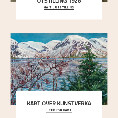
UTSTILLING 1928
GÅ TIL UTSTILLING
Då Astrup døydde i 1928, tok vennene Moritz
Kaland og Simon Thorbjørnsen initiativ til å
arrang
..."
KART OVER KUNSTVERKA
UTFORSK KART
Utforsk stedene og utsiktene i Astrups malerier