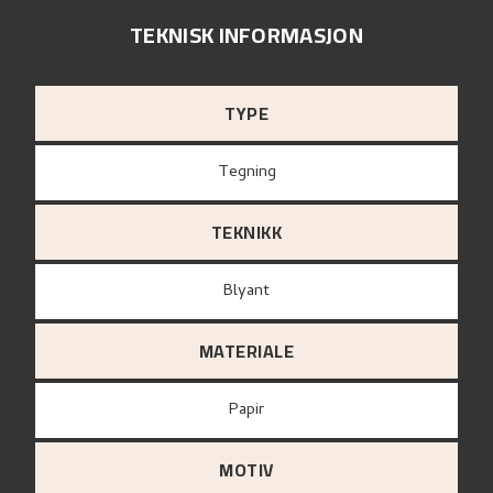
TEKNISK INFORMASJON
TYPE
Tegning
TEKNIKK
Blyant
MATERIALE
papir
MOTIV