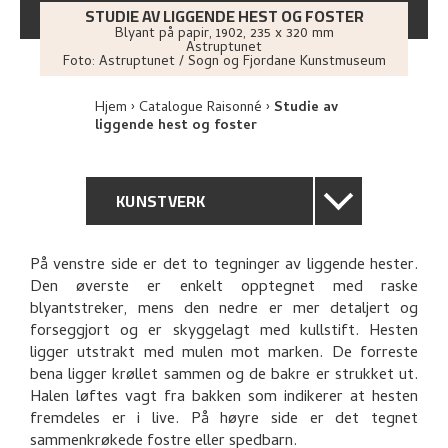
STUDIE AV LIGGENDE HEST OG FOSTER
Blyant på papir
,
1902
, 235 x 320 mm
Astruptunet
Foto:
Astruptunet / Sogn og Fjordane Kunstmuseum
Hjem
Catalogue Raisonné
Studie av
liggende hest og foster
KUNSTVERK
GENERELL BESKRIVELSE
På venstre side er det to tegninger av liggende hester.
Den øverste er enkelt opptegnet med raske
TEKNISK INFORMASJON
blyantstreker, mens den nedre er mer detaljert og
forseggjort og er skyggelagt med kullstift. Hesten
PROVENIENS
ligger utstrakt med mulen mot marken. De forreste
bena ligger krøllet sammen og de bakre er strukket ut.
Halen løftes vagt fra bakken som indikerer at hesten
RELATERTE KUNSTVERK
fremdeles er i live. På høyre side er det tegnet
sammenkrøkede fostre eller spedbarn.