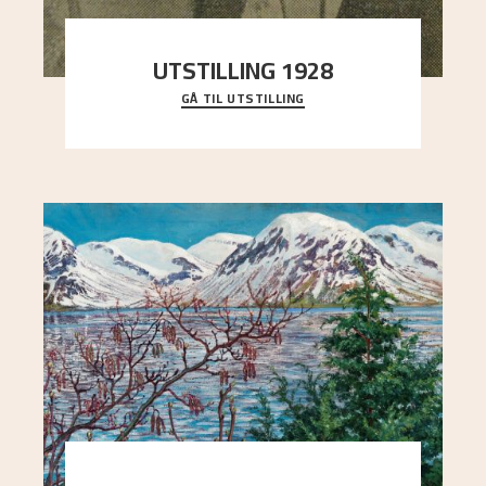
UTSTILLING 1928
GÅ TIL UTSTILLING
Då Astrup døydde i 1928, tok vennene Moritz
Kaland og Simon Thorbjørnsen initiativ til å
arrang
..."