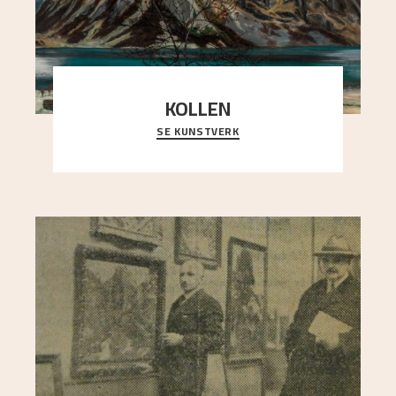
KOLLEN
SE KUNSTVERK
Et ruvende fjell dominerer bildeflaten, og står i
sterk kontrast til det spinkle rognetreet ute
..."