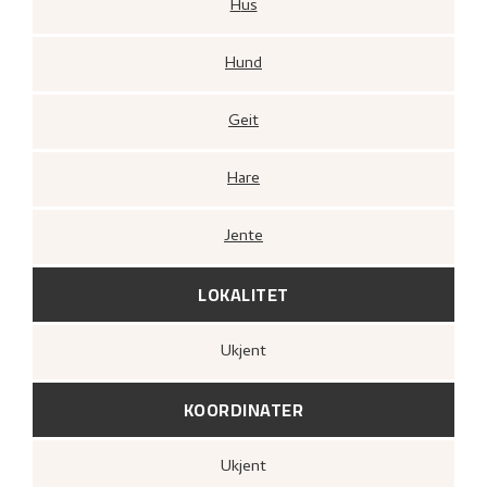
Hus
Hund
Geit
Hare
Jente
LOKALITET
Ukjent
KOORDINATER
Ukjent