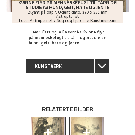
KVINNE FLYR PÅ MENNESKEFUGL TIL TÅRN OG
STUDIE AV HUND, GEIT, HARE OG JENTE
Blyant på papir
,
Ukjent dato
, 290 x 232 mm
Astruptunet
Foto:
Astruptunet / Sogn og Fjordane Kunstmuseum
Hjem
Catalogue Raisonné
Kvinne flyr
på menneskefugl til tårn og Studie av
hund, geit, hare og jente
KUNSTVERK
GENERELL BESKRIVELSE
TEKNISK INFORMASJON
RELATERTE BILDER
PROVENIENS
+
+
UTFORSK