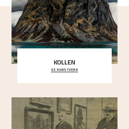
KOLLEN
SE KUNSTVERK
Et ruvende fjell dominerer bildeflaten, og står i
sterk kontrast til det spinkle rognetreet ute
..."