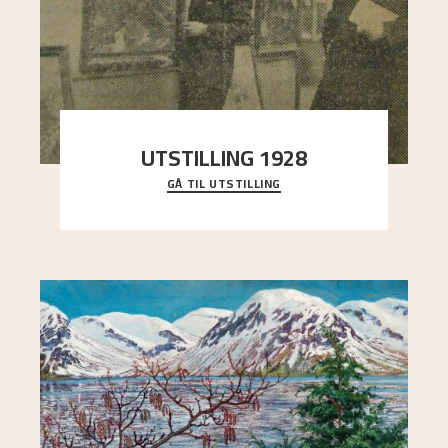
UTSTILLING 1928
GÅ TIL UTSTILLING
Då Astrup døydde i 1928, tok vennene Moritz
Kaland og Simon Thorbjørnsen initiativ til å
arrang
..."