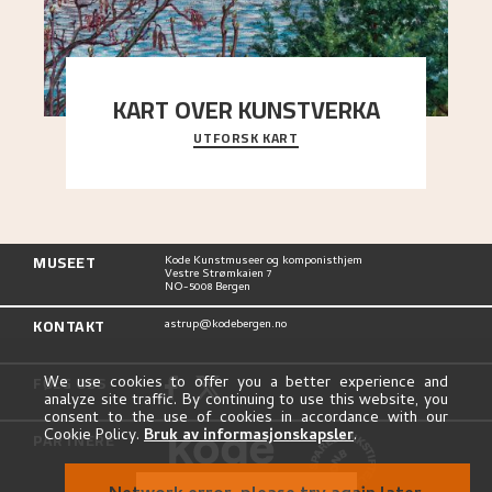
KART OVER KUNSTVERKA
UTFORSK KART
Utforsk stedene og utsiktene i Astrups malerier
MUSEET
Kode Kunstmuseer og komponisthjem
Vestre Strømkaien 7
NO-5008 Bergen
KONTAKT
astrup@kodebergen.no
FØLG OSS
We use cookies to offer you a better experience and
analyze site traffic. By continuing to use this website, you
consent to the use of cookies in accordance with our
Cookie Policy.
Bruk av informasjonskapsler
.
PARTNERE