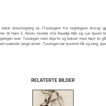
g enkel skissetegning av «Tussingen» fra tegningene Astrup g
joner til Hans E. Kincks novelle «Da Rausilje-Nils og Lue-tjuven bl
egningen viser Tussingen med skjorte og bukser med høyt liv 
ed svaiende, lange armer. Tussingen har bustete hår og lang, spis
RELATERTE BILDER