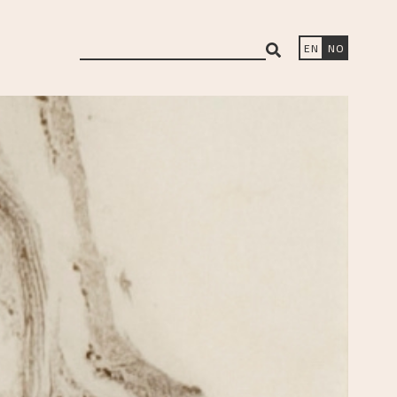
search
EN
NO