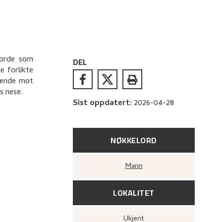
jorde som
DEL
e forlikte
gående mot
s nese.
Sist oppdatert
:
2026-04-28
NØKKELORD
Mann
LOKALITET
Ukjent