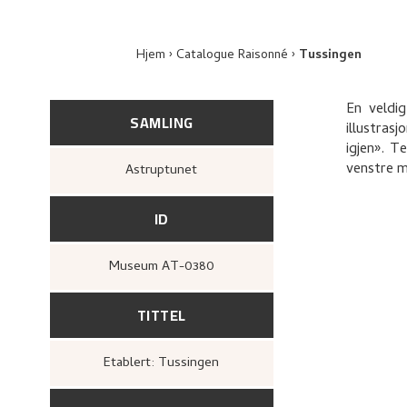
Hjem
Catalogue Raisonné
Tussingen
En veldi
SAMLING
illustras
igjen». T
venstre m
Astruptunet
ID
Museum AT-0380
TITTEL
Etablert: Tussingen