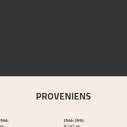
PROVENIENS
966:
1966-1991:
av
Arvet av