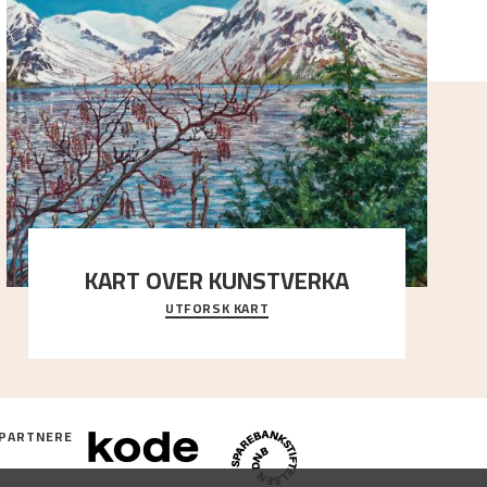
KART OVER KUNSTVERKA
UTFORSK KART
Utforsk stedene og utsiktene i Astrups malerier
PARTNERE