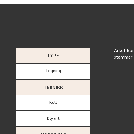
Arket kom
TYPE
stammer s
Tegning
TEKNIKK
Kull
Blyant