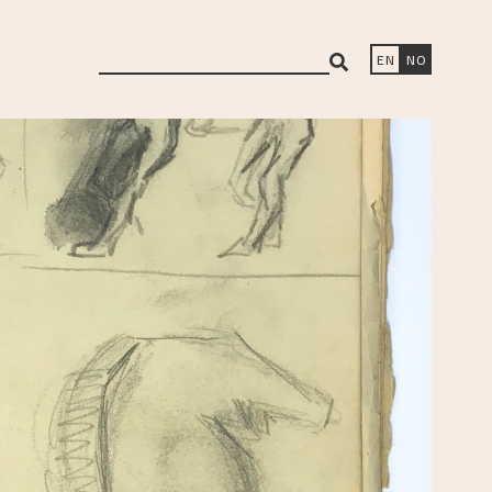
search
EN
NO