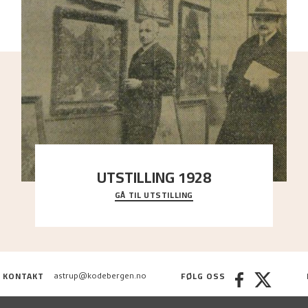
UTSTILLING 1928
GÅ TIL UTSTILLING
Då Astrup døydde i 1928, tok vennene Moritz Kaland
og Simon Thorbjørnsen initiativ til å arrang
..."
KONTAKT
FØLG OSS
astrup@kodebergen.no