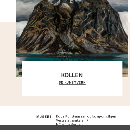
KOLLEN
SE KUNSTVERK
Et ruvende fjell dominerer bildeflaten, og står i
sterk kontrast til det spinkle rognetreet ute
..."
MUSEET
Kode Kunstmuseer og komponisthjem
Vestre Strømkaien 7
NO-5008 Bergen