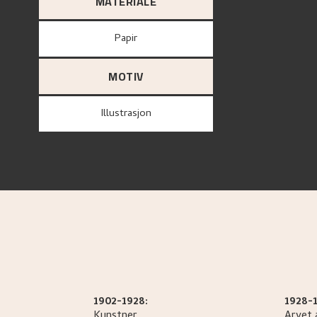
MATERIALE
papir
MOTIV
Illustrasjon
1902-1928:
1928-1
Kunstner
Arvet 