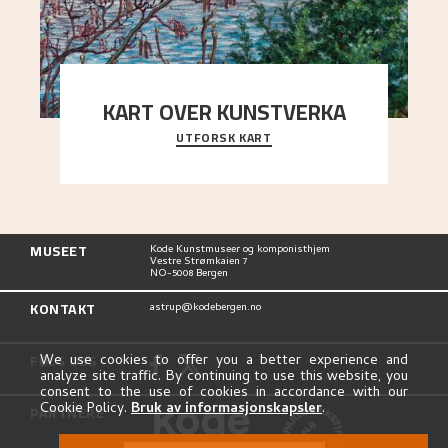
KART OVER KUNSTVERKA
UTFORSK KART
Utforsk stedene og utsiktene i Astrups malerier
MUSEET
Kode Kunstmuseer og komponisthjem
Vestre Strømkaien 7
NO-5008 Bergen
KONTAKT
astrup@kodebergen.no
FØLG OSS
We use cookies to offer you a better experience and
analyze site traffic. By continuing to use this website, you
consent to the use of cookies in accordance with our
Cookie Policy.
Bruk av informasjonskapsler
.
PARTNERE