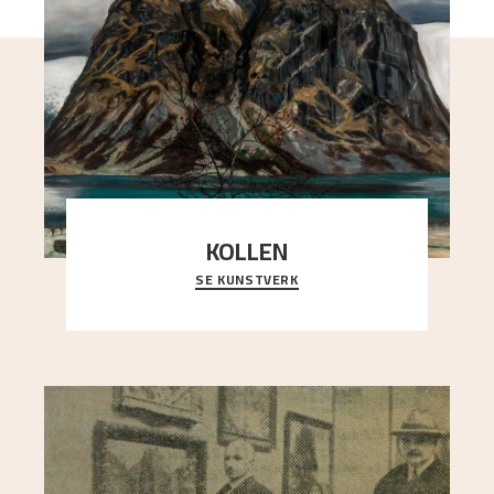
KOLLEN
SE KUNSTVERK
Et ruvende fjell dominerer bildeflaten, og står i
sterk kontrast til det spinkle rognetreet ute
..."