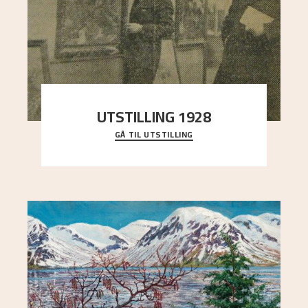
UTSTILLING 1928
GÅ TIL UTSTILLING
Då Astrup døydde i 1928, tok vennene Moritz
Kaland og Simon Thorbjørnsen initiativ til å
arrang
..."