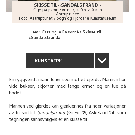
SKISSE TIL «SANDALSTRAND»
Olje på papir
,
Før
1917
, 260 x 250 mm
Astruptunet
Foto:
Astruptunet / Sogn og Fjordane Kunstmuseum
Hjem
Catalogue Raisonné
Skisse til
«Sandalstrand»
KUNSTVERK
GENERELL BESKRIVELSE
En ryggvendt mann lener seg mot et gjerde. Mannen har
vide bukser, skjorter med lange ermer og en lue på
TEKNISK INFORMASJON
hodet.
PROVENIENS
Mannen ved gjerdet kan gjenkjennes fra noen variasjoner
av tresnittet
Sandalstrand
(Greve 35, Askeland 24) som
tegningen sannsynligvis er en skisse til.
RELATERTE KUNSTVERK