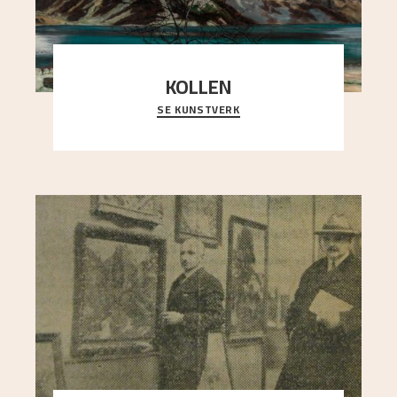
KOLLEN
SE KUNSTVERK
Et ruvende fjell dominerer bildeflaten, og står i
sterk kontrast til det spinkle rognetreet ute
..."