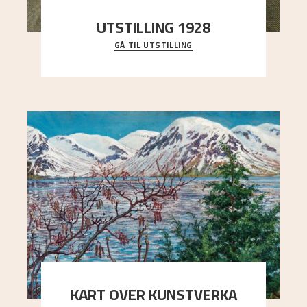
UTSTILLING 1928
GÅ TIL UTSTILLING
Då Astrup døydde i 1928, tok vennene Moritz
Kaland og Simon Thorbjørnsen initiativ til å
arrang
..."
KART OVER KUNSTVERKA