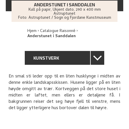
ANDERSTUNET I SANDDALEN
Kull på papir
,
Ukjent dato
, 290 x 400 mm
Astruptunet
Foto:
Astruptunet / Sogn og Fjordane Kunstmuseum
Hjem
Catalogue Raisonné
Anderstunet i Sanddalen
KUNSTVERK
GENERELL BESKRIVELSE
En smal sti leder opp til en liten husklynge i midten av
denne enkle landskapsskissen. Husene ligger på en liten
TEKNISK INFORMASJON
høyde omgitt av trær. Kortveggen på det store huset i
midten er laftet, men ellers er detaljene få. I
PROVENIENS
bakgrunnen reiser det seg høye fjell til venstre, mens
det ligger ytterligere hus bortover dalen til høyre.
UTFORSK