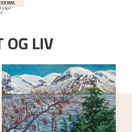
FER MM.
å papir
02
 OG LIV