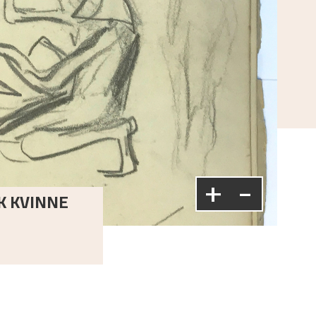
+
-
SK KVINNE