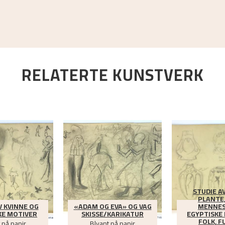
RELATERTE KUNSTVERK
STUDIE AV
PLANTE,
V KVINNE OG
«ADAM OG EVA» OG VAG
MENNES
KE MOTIVER
SKISSE/KARIKATUR
EGYPTISKE
FOLK, F
 på papir
Blyant på papir