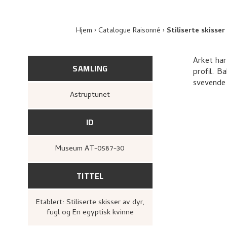
Hjem
Catalogue Raisonné
Stiliserte skisser
Arket har
SAMLING
profil. B
svevende t
Astruptunet
ID
Museum AT-0587-30
TITTEL
Etablert: Stiliserte skisser av dyr,
fugl og En egyptisk kvinne