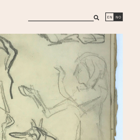
search
EN
NO