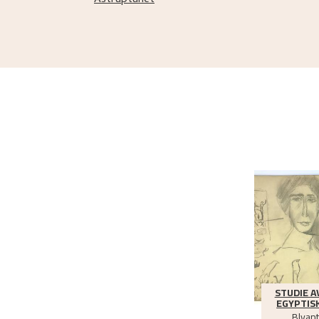
Astruptunet
STUDIE A
EGYPTIS
Blyant