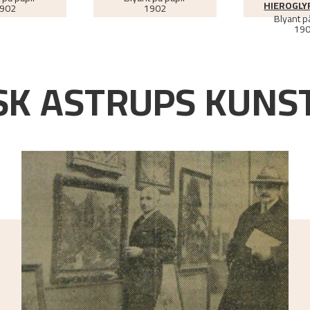
HIEROGLY
902
1902
Blyant p
19
K ASTRUPS KUNST