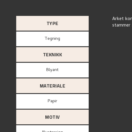
Arket kom
TYPE
stammer s
Tegning
TEKNIKK
Blyant
MATERIALE
papir
MOTIV