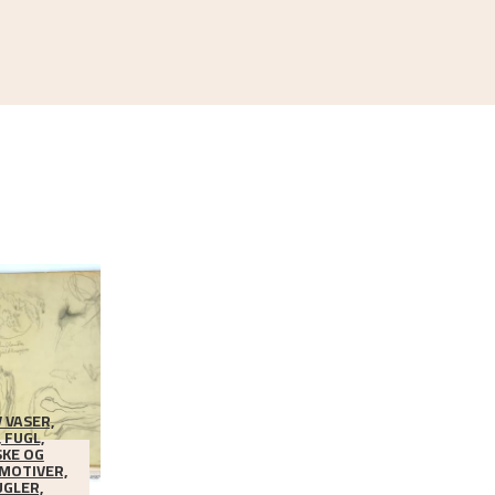
 VASER,
 FUGL,
KE OG
 MOTIVER,
UGLER,