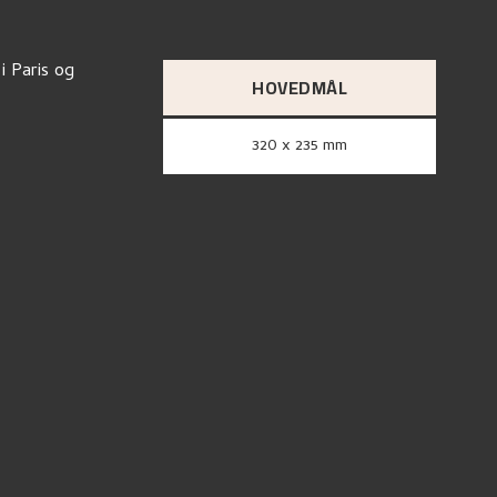
i Paris og
HOVEDMÅL
320 x 235 mm