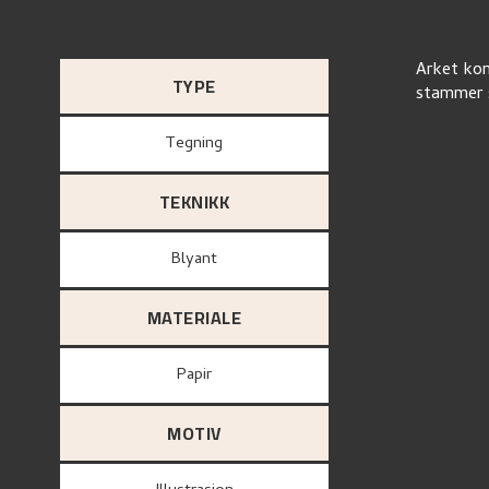
Arket kom
TYPE
stammer s
Tegning
TEKNIKK
Blyant
MATERIALE
papir
MOTIV