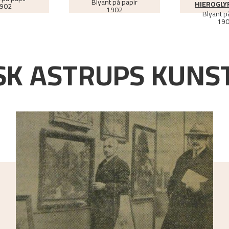
Blyant på papir
HIEROGLY
902
1902
Blyant p
19
K ASTRUPS KUNST