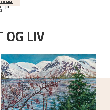
FER MM.
å papir
02
 OG LIV