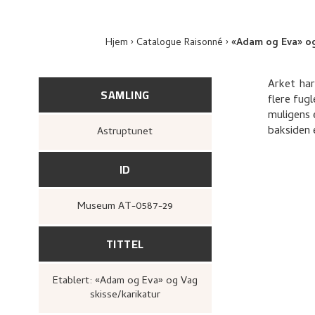
Hjem
Catalogue Raisonné
«Adam og Eva» og
Arket har
SAMLING
flere fugl
muligens 
baksiden e
Astruptunet
ID
Museum AT-0587-29
TITTEL
Etablert: «Adam og Eva» og Vag
skisse/karikatur