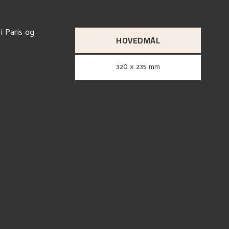
i Paris og
HOVEDMÅL
320 x 235 mm