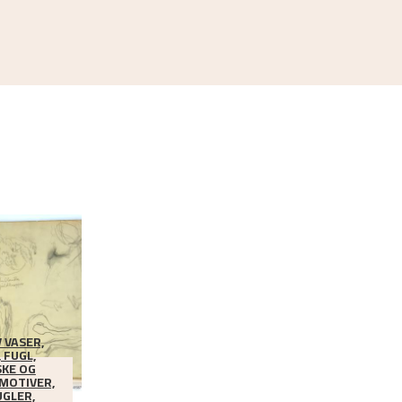
 VASER,
 FUGL,
KE OG
 MOTIVER,
UGLER,