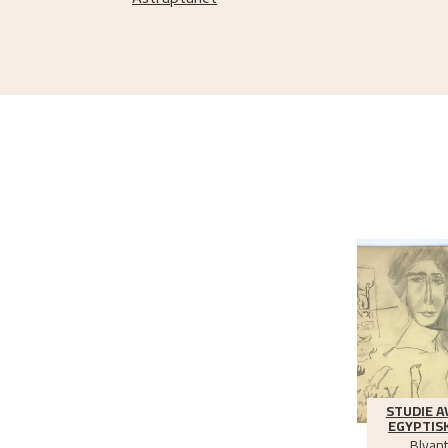
Astruptunet
STUDIE A
EGYPTIS
Blyant