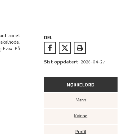
lant annet
DEL
sjakalhode,
g Eva». På
Sist oppdatert
:
2026-04-27
NØKKELORD
Mann
Kvinne
Profil