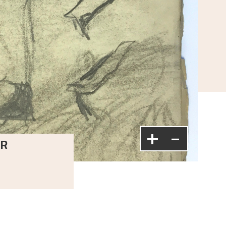
+
-
UR