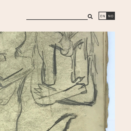
search
EN
NO