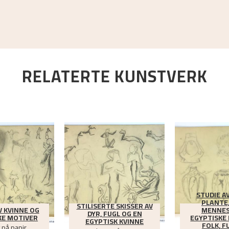
RELATERTE KUNSTVERK
STUDIE AV
PLANTE,
STILISERTE SKISSER AV
V KVINNE OG
MENNES
DYR, FUGL OG EN
KE MOTIVER
EGYPTISKE
EGYPTISK KVINNE
FOLK, F
 på papir