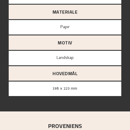
MATERIALE
papir
MOTIV
Landskap
HOVEDMÅL
198 x 223 mm
PROVENIENS