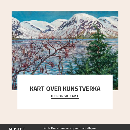
KART OVER KUNSTVERKA
UTFORSK KART
Utforsk stedene og utsiktene i Astrups malerier
MUSEET
Kode Kunstmuseer og komponisthjem