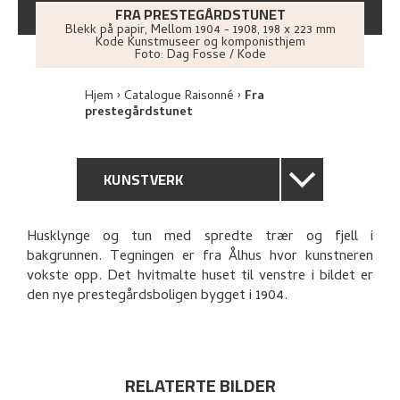
FRA PRESTEGÅRDSTUNET
Blekk på papir
,
Mellom
1904 - 1908
, 198 x 223 mm
Kode Kunstmuseer og komponisthjem
Foto:
Dag Fosse / Kode
Hjem
Catalogue Raisonné
Fra
prestegårdstunet
KUNSTVERK
GENERELL BESKRIVELSE
Husklynge og tun med spredte trær og fjell i
bakgrunnen. Tegningen er fra Ålhus hvor kunstneren
TEKNISK INFORMASJON
vokste opp. Det hvitmalte huset til venstre i bildet er
den nye prestegårdsboligen bygget i 1904.
PROVENIENS
RELATERTE KUNSTVERK
RELATERTE BILDER