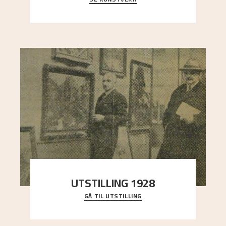
sterk kontrast til det spinkle rognetreet ute
..."
UTSTILLING 1928
GÅ TIL UTSTILLING
Då Astrup døydde i 1928, tok vennene Moritz
Kaland og Simon Thorbjørnsen initiativ til å
arrang
..."