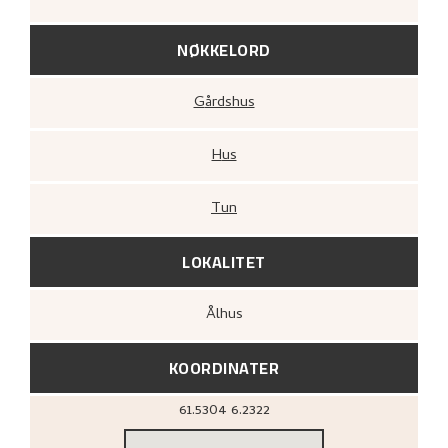
NØKKELORD
Gårdshus
Hus
Tun
LOKALITET
Ålhus
KOORDINATER
61.5304
6.2322