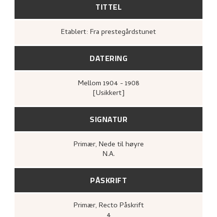
TITTEL
Etablert: Fra prestegårdstunet
DATERING
Mellom
1904 - 1908
[Usikkert]
SIGNATUR
Primær
, Nede til høyre
N.A.
PÅSKRIFT
Primær
, Recto
Påskrift
4