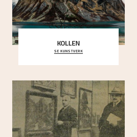
KOLLEN
SE KUNSTVERK
Et ruvende fjell dominerer bildeflaten, og står i
sterk kontrast til det spinkle rognetreet ute
..."