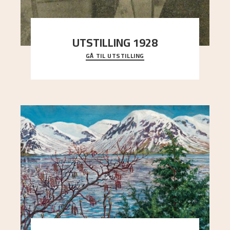
UTSTILLING 1928
GÅ TIL UTSTILLING
Då Astrup døydde i 1928, tok vennene Moritz
Kaland og Simon Thorbjørnsen initiativ til å
arrang
..."