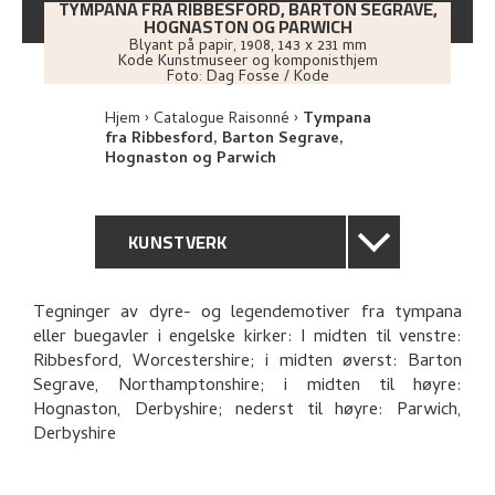
TYMPANA FRA RIBBESFORD, BARTON SEGRAVE,
HOGNASTON OG PARWICH
Blyant på papir
,
1908
, 143 x 231 mm
Kode Kunstmuseer og komponisthjem
Foto:
Dag Fosse / Kode
Hjem
Catalogue Raisonné
Tympana
fra Ribbesford, Barton Segrave,
Hognaston og Parwich
KUNSTVERK
GENERELL BESKRIVELSE
Tegninger av dyre- og legendemotiver fra tympana
eller buegavler i engelske kirker: I midten til venstre:
TEKNISK INFORMASJON
Ribbesford, Worcestershire; i midten øverst: Barton
Segrave, Northamptonshire; i midten til høyre:
PROVENIENS
Hognaston, Derbyshire; nederst til høyre: Parwich,
Derbyshire
UTFORSK