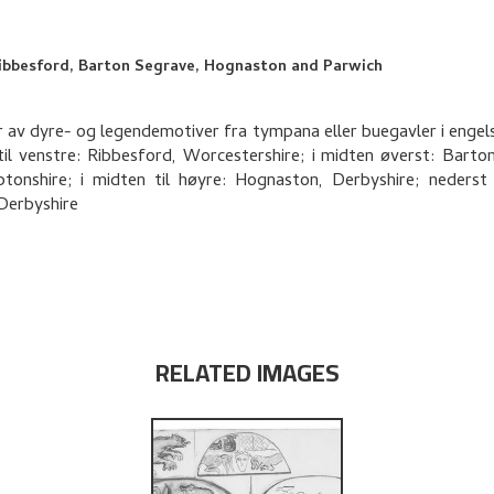
bbesford, Barton Segrave, Hognaston and Parwich
 av dyre- og legendemotiver fra tympana eller buegavler i engels
til venstre: Ribbesford, Worcestershire; i midten øverst: Barto
onshire; i midten til høyre: Hognaston, Derbyshire; nederst 
Derbyshire
RELATED IMAGES