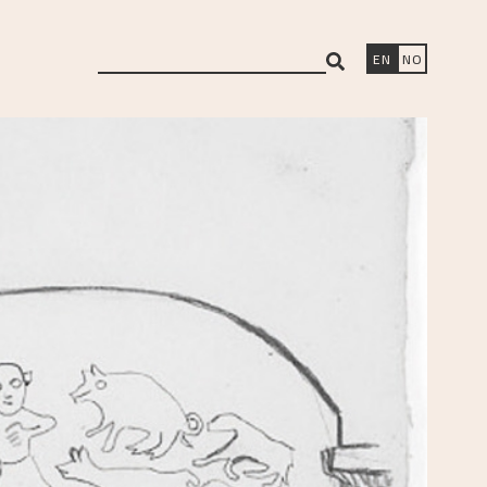
search
EN
NO