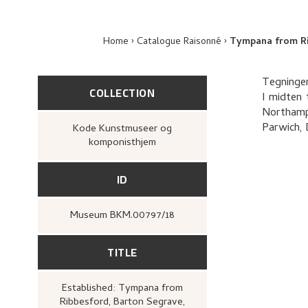
Home
Catalogue Raisonné
Tympana from Ri
Tegninger
COLLECTION
I midten 
Northampt
Parwich, 
Kode Kunstmuseer og
komponisthjem
ID
Museum BKM.00797/18
TITLE
Established: Tympana from
Ribbesford, Barton Segrave,