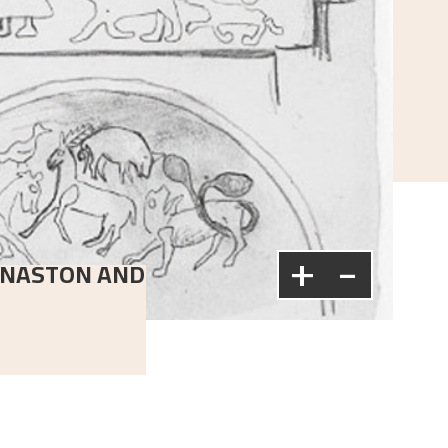
+
-
GNASTON AND