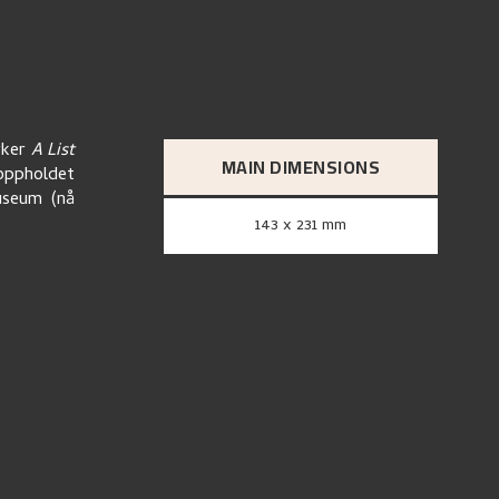
rker
A List
MAIN DIMENSIONS
eoppholdet
useum (nå
143 x 231 mm