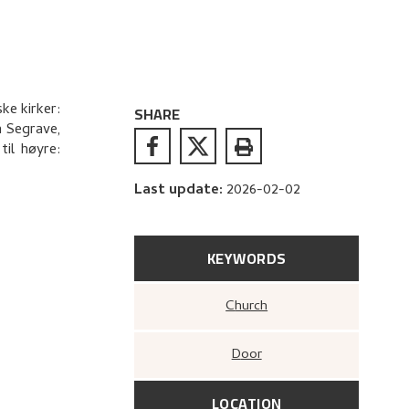
ke kirker:
SHARE
n Segrave,
til høyre:
Last update
:
2026-02-02
KEYWORDS
Church
Door
LOCATION