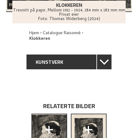
KLOKKEREN
Tresnitt på papir
,
Mellom
1911 - 1924
, 184 mm x 183 mm mm
Privat eier
Foto:
Thomas Widerberg (2024)
Hjem
Catalogue Raisonné
Klokkeren
KUNSTVERK
GENERELL BESKRIVELSE
TEKNISK INFORMASJON
RELATERTE BILDER
PROVENIENS
+
+
UTFORSK