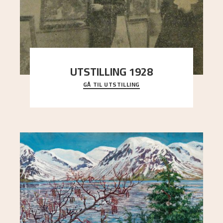
UTSTILLING 1928
GÅ TIL UTSTILLING
Då Astrup døydde i 1928, tok vennene Moritz
Kaland og Simon Thorbjørnsen initiativ til å
arrang
..."