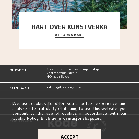
KART OVER KUNSTVERKA
UTFORSK KART
Utforsk stedene og utsiktene i Astrups malerier
MUSEET
Kode Kunstmuseer og komponisthjem
Vestre Strømkaien 7
NO-5008 Bergen
KONTAKT
astrup@kodebergen.no
FØLG OSS
We use cookies to offer you a better experience and
analyze site traffic. By continuing to use this website, you
consent to the use of cookies in accordance with our
Cookie Policy.
Bruk av informasjonskapsler
.
PARTNERE
ACCEPT