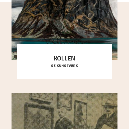
KOLLEN
SE KUNSTVERK
Et ruvende fjell dominerer bildeflaten, og står i
sterk kontrast til det spinkle rognetreet ute
..."