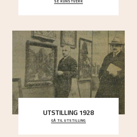
SE KUNSTVERK
Et ruvende fjell dominerer bildeflaten, og står i
sterk kontrast til det spinkle rognetreet ute
..."
UTSTILLING 1928
GÅ TIL UTSTILLING
Då Astrup døydde i 1928, tok vennene Moritz
Kaland og Simon Thorbjørnsen initiativ til å
arrang
..."