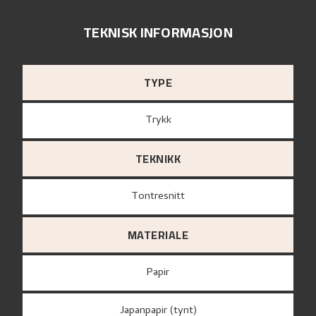
TEKNISK INFORMASJON
TYPE
Trykk
TEKNIKK
Tontresnitt
MATERIALE
papir
Japanpapir (tynt)