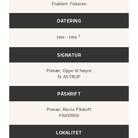
Etablert: Fiskeren
DATERING
1
1916 - 1916
Gløersen, Inger Alver,
Nikolai Astrup
(Oslo:
Gyldendal, 1967 [1954]),
53.
SIGNATUR
Primær
, Oppe til høyre
N. ASTRUP
PÅSKRIFT
Primær
, Recto
Påskrift
FISKEREN
LOKALITET