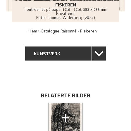
FISKEREN
Tontresnitt på papir
,
1916 - 1916
, 383 x 253 mm
Privat eier
Foto:
Thomas Widerberg (2024)
Hjem
Catalogue Raisonné
Fiskeren
KUNSTVERK
GENERELL BESKRIVELSE
TEKNISK INFORMASJON
RELATERTE BILDER
PROVENIENS
+
BIBLIOGRAFI
UTFORSK