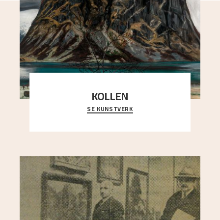
KOLLEN
SE KUNSTVERK
Et ruvende fjell dominerer bildeflaten, og står i
sterk kontrast til det spinkle rognetreet ute
..."