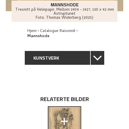
MANNSHODE
Tresnitt på Velinpapir
,
Mellom
1904 - 1927
, 130 x 92 mm
Astruptunet
Foto:
Thomas Widerberg (2025)
Hjem
Catalogue Raisonné
Mannshode
KUNSTVERK
GENERELL BESKRIVELSE
TEKNISK INFORMASJON
RELATERTE BILDER
PROVENIENS
+
UTFORSK