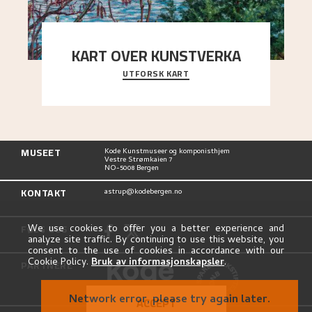
KART OVER KUNSTVERKA
UTFORSK KART
Utforsk stedene og utsiktene i Astrups malerier
MUSEET
Kode Kunstmuseer og komponisthjem
Vestre Strømkaien 7
NO-5008 Bergen
KONTAKT
astrup@kodebergen.no
FØLG OSS
We use cookies to offer you a better experience and
analyze site traffic. By continuing to use this website, you
consent to the use of cookies in accordance with our
Cookie Policy.
Bruk av informasjonskapsler
.
PARTNERE
Network error, please try again later.
ACCEPT