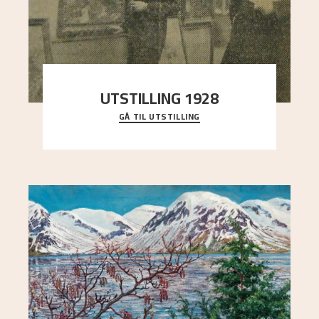
UTSTILLING 1928
GÅ TIL UTSTILLING
Då Astrup døydde i 1928, tok vennene Moritz
Kaland og Simon Thorbjørnsen initiativ til å
arrang
..."