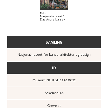
BIBLIOGRAFI
UTFORSK
Foto
:
Nasjonalmuseet /
Dag Andre Ivarsøy
SAMLING
Nasjonalmuseet for kunst, arkitektur og design
ID
Museum NG.K&H.1976.0022
Askeland 46
Greve 51