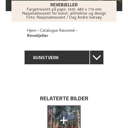
REVEBJELLER
Fargetresnitt på papir
,
1925
, 680 x 776 mm
Nasjonalmuseet for kunst, arkitektur og design
Foto:
Nasjonalmuseet / Dag Andre Ivarsøy
Hjem
Catalogue Raisonné
Revebjeller
KUNSTVERK
GENERELL BESKRIVELSE
TEKNISK INFORMASJON
RELATERTE BILDER
PROVENIENS
+
UTSTILLINGSHISTORIE