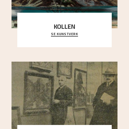
KOLLEN
SE KUNSTVERK
Et ruvende fjell dominerer bildeflaten, og står i
sterk kontrast til det spinkle rognetreet ute
..."