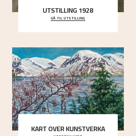
UTSTILLING 1928
GÅ TIL UTSTILLING
Då Astrup døydde i 1928, tok vennene Moritz
Kaland og Simon Thorbjørnsen initiativ til å
arrang
..."
KART OVER KUNSTVERKA