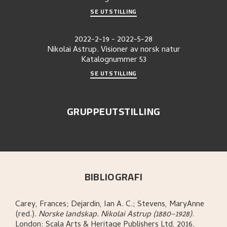
SE UTSTILLING
2022-2-19
-
2022-5-28
Nikolai Astrup. Visioner av norsk natur
Katalognummer
53
SE UTSTILLING
GRUPPEUTSTILLING
BIBLIOGRAFI
Carey, Frances; Dejardin, Ian A. C.; Stevens, MaryAnne
(red.)
.
Norske landskap. Nikolai Astrup (1880–1928)
.
London:
Scala Arts & Heritage Publishers Ltd,
2016.