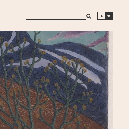
search
EN
NO