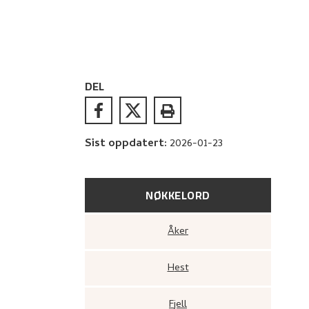
DEL
Sist oppdatert
:
2026-01-23
NØKKELORD
Åker
Hest
Fjell