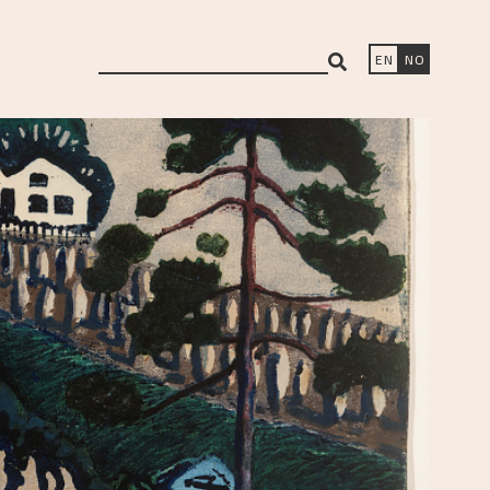
search
EN
NO