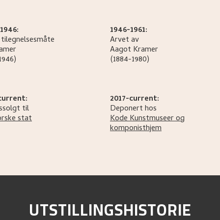
1946:
1946-1961:
 tilegnelsesmåte
Arvet av
amer
Aagot
Kramer
1946)
(1884-1980)
current:
2017-current:
solgt til
Deponert hos
rske stat
Kode Kunstmuseer og
komponisthjem
UTSTILLINGSHISTORIE