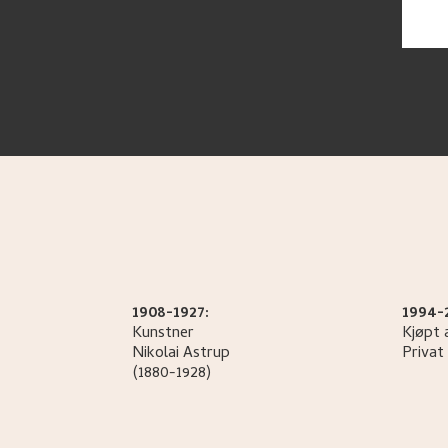
1908-1927:
1994-
Kunstner
Kjøpt 
Nikolai
Astrup
Privat 
(1880-1928)