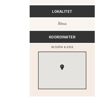
LOKALITET
Ålhus
KOORDINATER
61.5304
6.2322
1