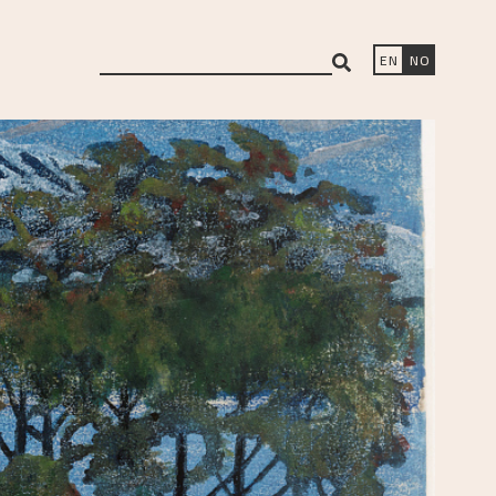
search
EN
NO