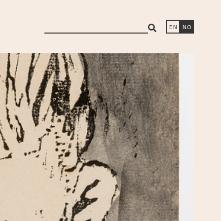
search
EN
NO