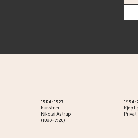
1904-1927:
1994-
Kunstner
Kjøpt 
Nikolai
Astrup
Privat 
(1880-1928)