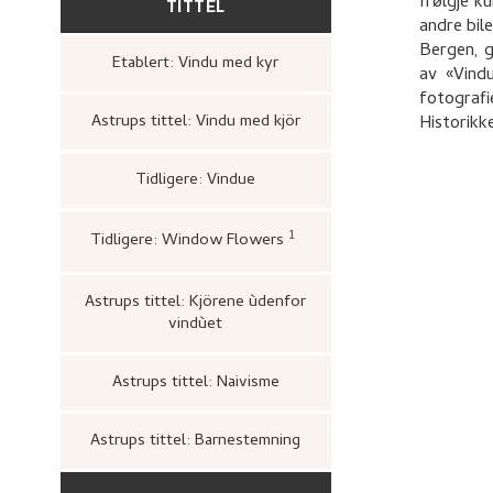
TITTEL
Ifølgje k
andre bil
Bergen, g
Etablert: Vindu med kyr
av «Vindu
fotograf
Astrups tittel: Vindu med kjör
Historikke
Tidligere: Vindue
1
Tidligere: Window Flowers
San Francisco Art Associ
catalogue of the post-exp
in the Department of Fin
Francisco: Panama-Pacific
Astrups tittel: Kjörene ùdenfor
Exposition, [1916]),
vindùet
Astrups tittel: Naivisme
Astrups tittel: Barnestemning