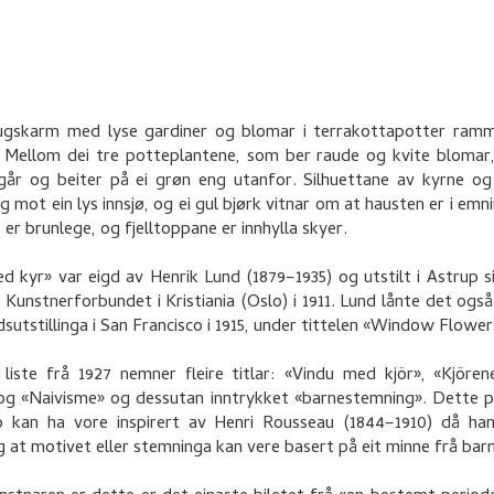
ugskarm med lyse gardiner og blomar i terrakottapotter ramm
 Mellom dei tre potteplantene, som ber raude og kvite blomar,
år og beiter på ei grøn eng utanfor. Silhuettane av kyrne og 
g mot ein lys innsjø, og ei gul bjørk vitnar om at hausten er i emnin
 er brunlege, og fjelltoppane er innhylla skyer.
d kyr» var eigd av Henrik Lund (1879–1935) og utstilt i Astrup s
 i Kunstnerforbundet i Kristiania (Oslo) i 1911. Lund lånte det også
dsutstillinga i San Francisco i 1915, under tittelen «Window Flower
 liste frå 1927 nemner fleire titlar: «Vindu med kjör», «Kjöre
og «Naivisme» og dessutan inntrykket «barnestemning». Dette 
p kan ha vore inspirert av Henri Rousseau (1844–1910) då ha
og at motivet eller stemninga kan vere basert på eit minne frå bar