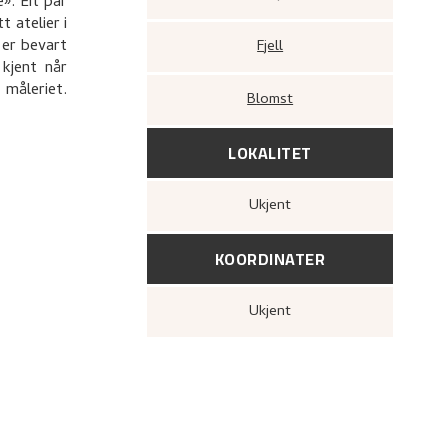
». Eit par
 atelier i
 er bevart
Fjell
 kjent når
måleriet.
Blomst
LOKALITET
Ukjent
KOORDINATER
Ukjent