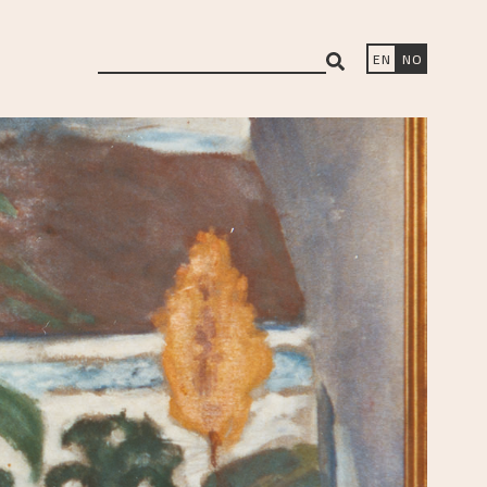
search
EN
NO