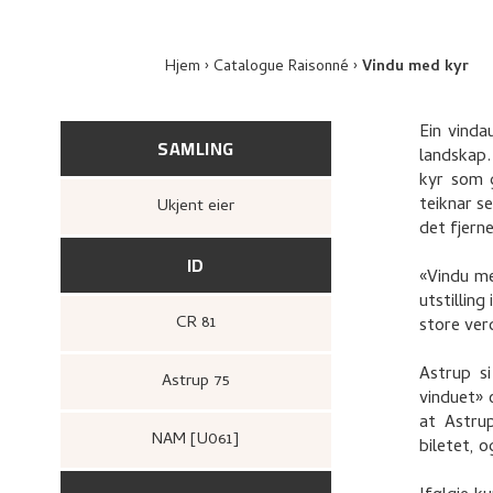
Hjem
Catalogue Raisonné
Vindu med kyr
Ein vinda
SAMLING
landskap.
kyr som g
teiknar se
Ukjent eier
det fjerne
ID
«Vindu me
utstilling
CR 81
store ver
Astrup si
Astrup 75
vinduet» 
at Astru
NAM [U061]
biletet, 