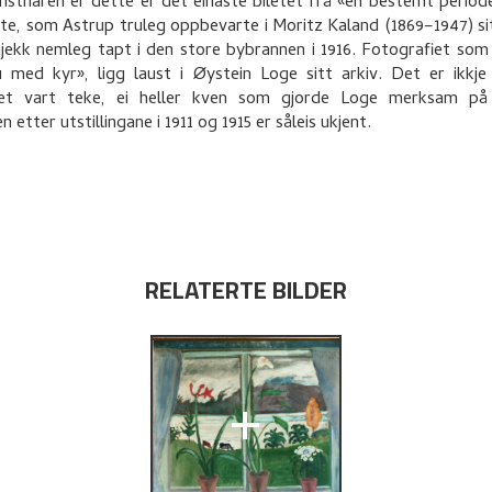
unstnaren er dette er det einaste biletet frå «en bestemt periode
ete, som Astrup truleg oppbevarte i Moritz Kaland (1869–1947) sitt
jekk nemleg tapt i den store bybrannen i 1916. Fotografiet som
 med kyr», ligg laust i Øystein Loge sitt arkiv. Det er ikkje
iet vart teke, ei heller kven som gjorde Loge merksam på 
n etter utstillingane i 1911 og 1915 er såleis ukjent.
ation,
Illustrated
osition exhibition
RELATERTE BILDER
e Arts
(San
 International
+