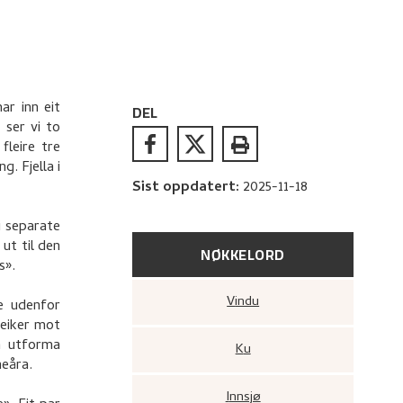
ar inn eit
DEL
 ser vi to
fleire tre
g. Fjella i
Sist oppdatert
:
2025-11-18
i separate
 ut til den
NØKKELORD
s».
Vindu
ne udenfor
peiker mot
n utforma
Ku
neåra.
Innsjø