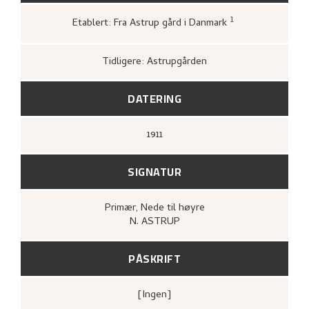
1
Etablert: Fra Astrup gård i Danmark
Kunstnernes Hus,
Nikolai Astrup. Maler
og tresnitt
(Oslo: Kunstnernes Hus,
Kunstnernes Hus, 1955),
21.
Tidligere: Astrupgården
DATERING
1911
SIGNATUR
Primær
, Nede til høyre
N. ASTRUP
PÅSKRIFT
[ingen]