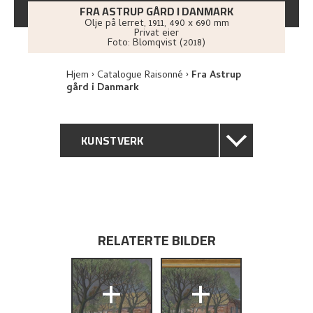
FRA ASTRUP GÅRD I DANMARK
Olje på lerret
,
1911
, 490 x 690 mm
Privat eier
Foto:
Blomqvist (2018)
Hjem
Catalogue Raisonné
Fra Astrup
gård i Danmark
KUNSTVERK
GENERELL BESKRIVELSE
TEKNISK INFORMASJON
RELATERTE BILDER
PROVENIENS
+
+
UTSTILLINGSHISTORIE