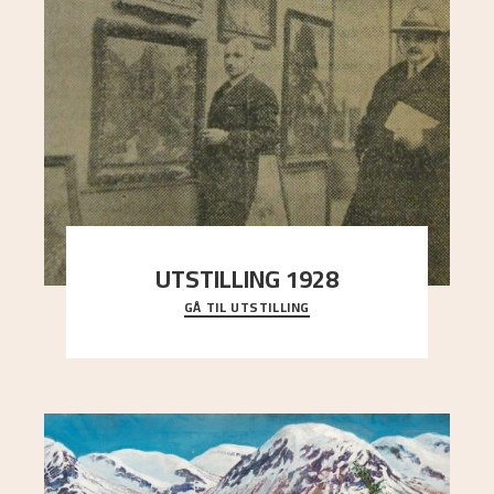
UTSTILLING 1928
GÅ TIL UTSTILLING
Då Astrup døydde i 1928, tok vennene Moritz
Kaland og Simon Thorbjørnsen initiativ til å
arrang
..."