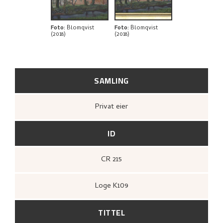
BIBLIOGRAFI
RELATERTE KUNSTVERK
Foto
:
Blomqvist
Foto
:
Blomqvist
(2018)
(2018)
UTFORSK
SAMLING
Privat eier
ID
CR 215
Loge K109
TITTEL