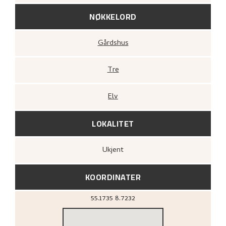
NØKKELORD
Gårdshus
Tre
Elv
LOKALITET
Ukjent
KOORDINATER
55.1735
8.7232