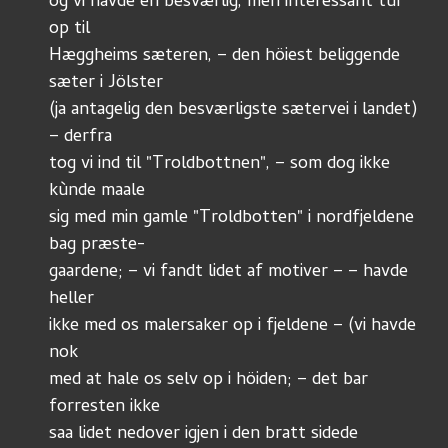
og vi havde en besværlig, men interessant tùr 
op til 
Hæggheims sæteren, – den höiest beliggende 
sæter i Jölster 
(ja antagelig den besværligste sætervei i landet) 
– derfra
tog vi ind til "Troldbottnen", – som dog ikke 
kùnde maale
sig med min gamle "Troldbotten" i nordfjeldene 
bag præste-
gaardene; – vi fandt lidet af motiver – – havde 
heller
ikke med os malersaker op i fjeldene – (vi havde 
nok 
med at hale os selv op i höiden; – det bar 
forresten ikke
saa lidet nedover igjen i den bratt sidede 