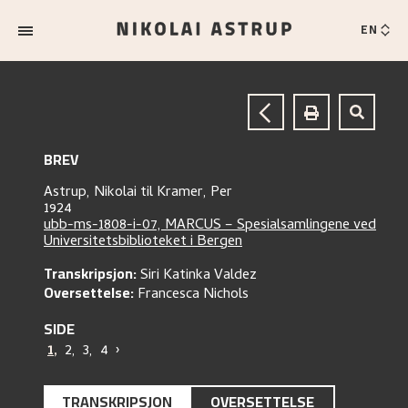
EN
BREV
Astrup, Nikolai
til
Kramer, Per
1924
ubb-ms-1808-i-07, MARCUS – Spesialsamlingene ved
Universitetsbiblioteket i Bergen
Transkripsjon:
Siri Katinka Valdez
Oversettelse:
Francesca Nichols
SIDE
1
,
2
,
3
,
4
›
TRANSKRIPSJON
OVERSETTELSE