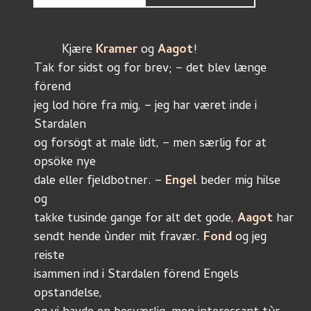
	Kjære 
Kramer 
og 
Aagot
!
Tak for sidst og for brev; – det blev længe 
förend
jeg lod höre fra mig, – jeg har været inde i 
Stardalen 
og forsögt at male lidt, – men særlig for at 
opsöke nye
dale eller fjeldbotner. – 
Engel 
beder mig hilse 
og
takke tusinde gange for alt det gode, 
Aagot 
har
sendt hende ùnder mit fravær. 
Fond 
og jeg 
reiste
isammen ind i Stardalen förend Engels 
opstandelse, 