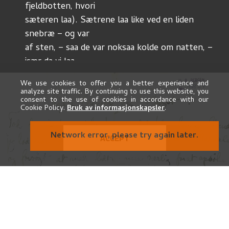
fjeldbotten, hvori 
sæteren laa). Sætrene laa like ved en liden 
snebræ – og var
af sten, – saa de var noksaa kolde om natten, – 
især da vi laa
paa raa bregner paa et svaberg, som dannede 
We use cookies to offer you a better experience and
sæterens gùlv. 
analyze site traffic. By continuing to use this website, you
consent to the use of cookies in accordance with our
Vi tegnede lidt deroppe – en ùnderlig "trollsk" 
Cookie Policy.
Bruk av informasjonskapsler
.
natùr. Siden 
har jeg ligget inde paa gaarden "Dreva", – der har 
Network error, please try again later.
ACCEPT
sit navn