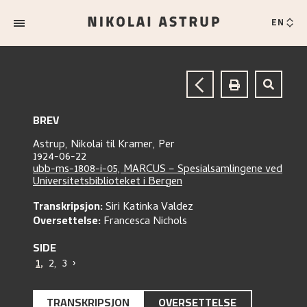
EN
BREV
Astrup, Nikolai
til
Kramer, Per
1924-06-22
ubb-ms-1808-i-05, MARCUS – Spesialsamlingene ved
Universitetsbiblioteket i Bergen
Transkripsjon:
Siri Katinka Valdez
Oversettelse:
Francesca Nichols
SIDE
1
,
2
,
3
›
TRANSKRIPSJON
OVERSETTELSE