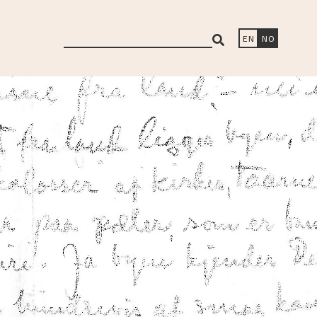
search
EN
NO