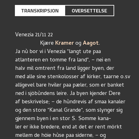
TRANSKRIPSJON
OVERSETTELSE
Venezia 21/11 22
		Kjære 
Kramer
 og 
Aagot
.
Ja nù bor vi i Venezia "langt ute paa
atlanteren en tomme fra land", – nei en
halv mil omtrent fra land ligger byen, der
med alle sine stenkolosser af kirker, taarne o.sv
alligevel bare hviler paa pæler, som er banket
ned i sjöbùndens leire. Ja byen kjender Dere
af beskrivelse; – de hùndrevis af smaa kanaler
og den store "Kanal Grande", som slynger sig
gjennem byen i en stor S. Somme kana-
ler er ikke bredere, end at det er rent mörkt
mellem de höie hùse paa siderne, – og