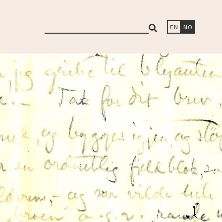
search
EN
NO