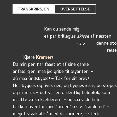
TRANSKRIPSJON
OVERSETTELSE
			Kan du sende mig
			et par brilleglas 
skisse 
af næsten 
						– 3.5		denne s
					  				relse
	Kjære 
Kramer
! 
Da min pen har faaet et af sine gamle
anfald igjen, maa jeg gribe til blyanten, – 
dù maa ùndskylde! – Tak for dit brev!
Her bygges og rives ned, og bygges igjen, og stöpes
og mineres – det var en ordentlig fjeldblok, som 
maatte væk i kjælderen,  – og saa vilde hele
bakken ovenfor med "broen" o.s.v. "ramle ud" – 
meget staak altså med 4 arbeidere, – sterk 