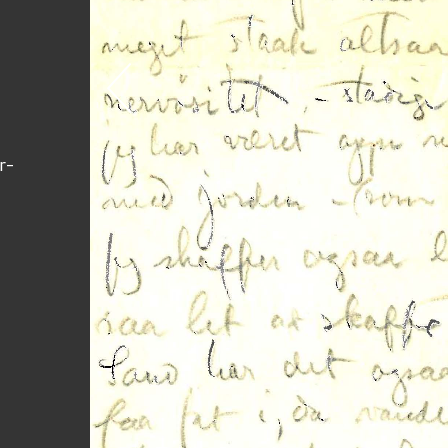
	
tör-
 