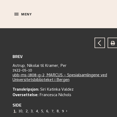
MENY
BREV
Astrup, Nikolai
til
Kramer, Per
1922-05-10
ubb-ms-1808-g-2, MARCUS – Spesialsamlingene ved
Universitetsbiblioteket i Bergen
Transkripsjon:
Siri Katinka Valdez
Oversettelse:
Francesca Nichols
SIDE
1
,
10
,
2
,
3
,
4
,
5
,
6
,
7
,
8
,
9
›