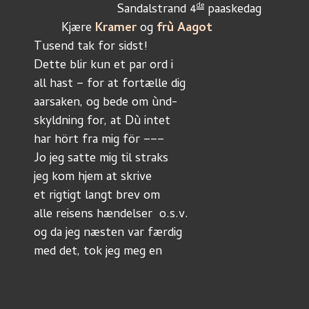
de
			Sandalstrand 4
 paaskedag
	Kjære 
Kramer 
og 
frù Aagot
Tusend tak for sidst!
Dette blir kun et par ord i 
all hast – for at fortælle dig
aarsaken, og bede om ùnd-
skyldning for, at Dù intet
har hört fra mig för –––
Jo jeg satte mig til straks
jeg kom hjem at skrive 
et rigtigt langt brev om 
alle reisens hændelser  o.s.v.
og da jeg næsten var færdig
med det, tok jeg meg en 