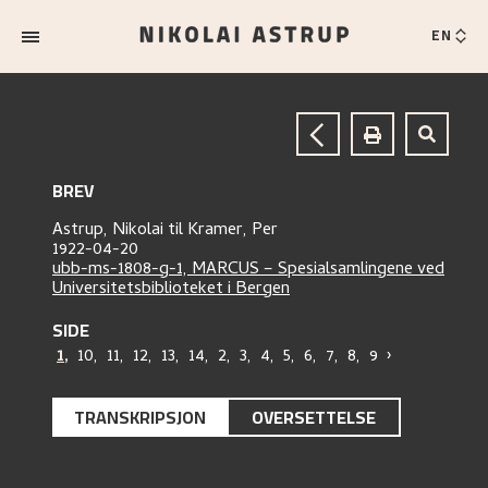
EN
BREV
Astrup, Nikolai
til
Kramer, Per
1922-04-20
ubb-ms-1808-g-1, MARCUS – Spesialsamlingene ved
Universitetsbiblioteket i Bergen
SIDE
1
,
10
,
11
,
12
,
13
,
14
,
2
,
3
,
4
,
5
,
6
,
7
,
8
,
9
›
TRANSKRIPSJON
OVERSETTELSE