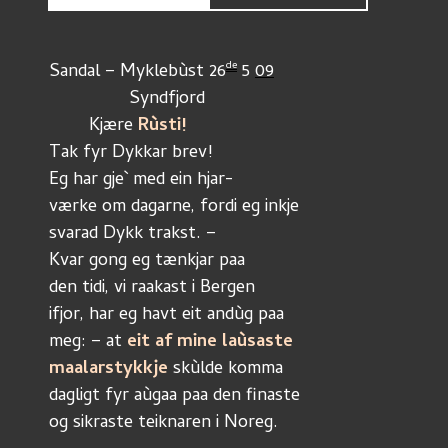
de
Sandal – Myklebùst 26
 5 
09
		Syndfjord
	Kjære 
Rùsti!
Tak fyr Dykkar brev!
Eg har gje` med ein hjar-
værke om dagarne, fordi eg inkje 
svarad Dykk trakst. –
Kvar gong eg tænkjar paa
den tidi, vi raakast i Bergen 
ifjor, har eg havt eit andùg paa
meg: – at 
eit af mine laùsaste 
maalarstykkje
 skùlde komma
dagligt fyr aùgaa paa den finaste
og sikraste teiknaren i Noreg. 