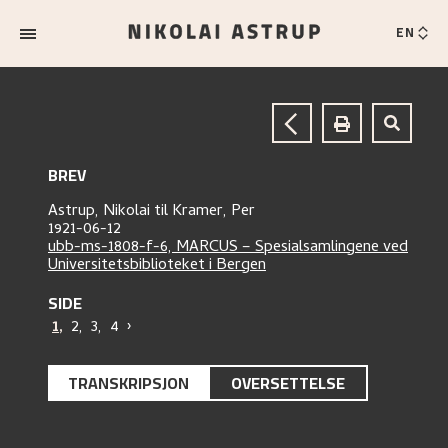
EN
BREV
Astrup, Nikolai
til
Kramer, Per
1921-06-12
ubb-ms-1808-f-6, MARCUS – Spesialsamlingene ved
Universitetsbiblioteket i Bergen
SIDE
1
,
2
,
3
,
4
›
TRANSKRIPSJON
OVERSETTELSE