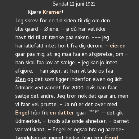
			Sandal 12 juni 1921.
	Kjære 
Kramer
!
Jeg skrev for en tid siden til dig om den 
lille gaard – Øiene, – ja dù har vel ikke
havt tid til at tænke paa saken, ––– jeg 
har iallefald intet hört fra dig derom, – 
eieren 
gaar paa mig, at jeg maa faa en afgjørelse; om –  
han skal faa lov at sælge, – jeg kan jo intet
afgjöre, – han siger, at han vil lade os faa
Øen
 og det som ligger indenfor elven og lidt
ùdmark ved vandet for 2000, hvis han faar
sælge det andre. Jeg tror nok det gaar an, men 
vi faar vel prutte. – Ja nù er det over med 
11te juni
Engel 
hùn fik 
en datter
 igaar, 
 – det gik 
ùdmærket, – trods alle onde ahnelser, – barnet 
var velskabt. – Engel er ogsaa bra og aarebe-
tændelsen er meget bedre. Idag kom 
Fond