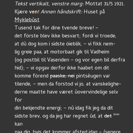
Tekst vertikalt, venstre marg:
Kjære 
ven
! 
Annen håndskrift:
 Huset på 
Myklebùst
Tusend tak for dine tvende breve! –
det förste blev ikke besvart; fordi vi troede, 
at dù dog kom i sidste öieblik, – vi fikk nem- 
lig greie paa, at motorbaat gik til Vadheim 
(og postbil til Vasenden – og vor egen bil derfra
hid); – vi opgav derfor ikke haabet om dit
komme förend 
paaske, nei
 pintsèugen var
tilende, – men da forstod vi jo, at vanskelighe-
derne maatte have været ùovervindelige selv 
for 
din bekjendte energi; – nù idag fik jeg da dit 
brev 
sidste brev, og da jeg har regnet úd, at 
det
kan 
naa dig, hvis det kommer afsted idag – (senere 