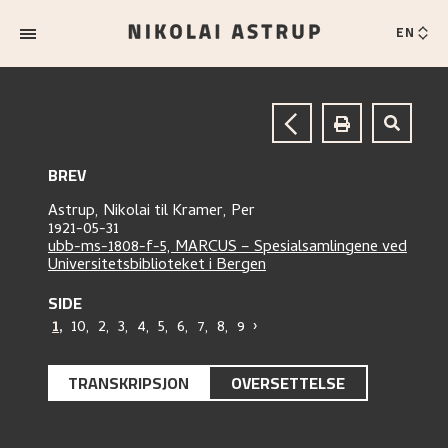
EN
BREV
Astrup, Nikolai
til
Kramer, Per
1921-05-31
ubb-ms-1808-f-5, MARCUS – Spesialsamlingene ved
Universitetsbiblioteket i Bergen
SIDE
1
,
10
,
2
,
3
,
4
,
5
,
6
,
7
,
8
,
9
›
TRANSKRIPSJON
OVERSETTELSE