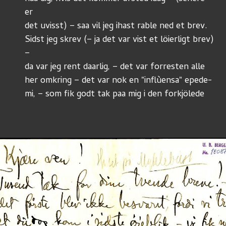
er
det uvisst) – saa vil jeg ihast rable ned et brev. 
Sidst jeg skrev (– ja det var vist et löierligt brev) 
– 
da var jeg rent daarlig, – det var forresten alle 
her omkring – det var nok en "inflùensa" epede-
mi, – som fik godt tak paa mig i den forkjölede