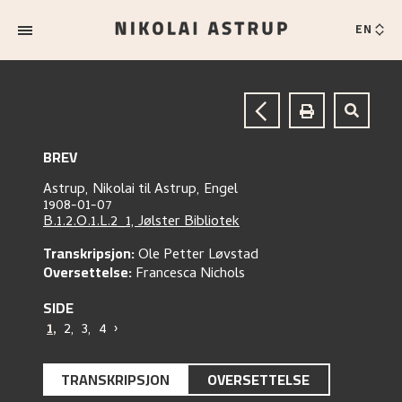
EN
BREV
Astrup, Nikolai
til
Astrup, Engel
1908-01-07
B.1.2.O.1.L.2_1, Jølster Bibliotek
Transkripsjon:
Ole Petter Løvstad
Oversettelse:
Francesca Nichols
SIDE
1
,
2
,
3
,
4
›
TRANSKRIPSJON
OVERSETTELSE