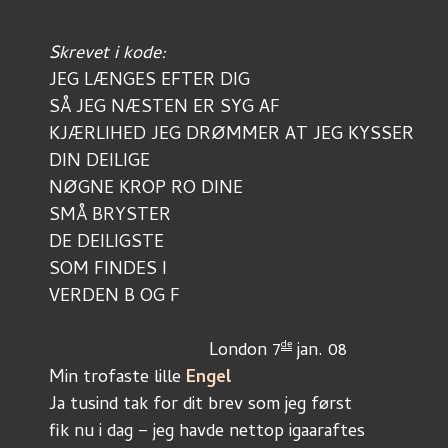
Skrevet i kode:
JEG LÆNGES EFTER DIG
SÅ JEG NÆSTEN ER SYG AF
KJÆRLIHED JEG DRØMMER AT JEG KYSSER 
DIN DEILIGE
NØGNE KROP RO DINE 
SMÅ BRYSTER
DE DEILIGSTE 
SOM FINDES I 
VERDEN B OG F
de
				London 7
 jan. 08
Min trofaste lille 
Engel
Ja tusind tak for dit brev som jeg først
fik nu i dag – jeg havde nettop igaaraftes