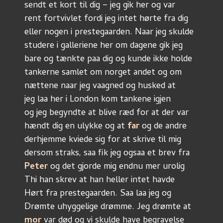
sendt et kort til dig – jeg gik her og var
rent fortvivlet fordi jeg intet hørte fra dig
eller nogen i prestegaarden. Naar jeg skulde
studere i galleriene her om dagene gik jeg
bare og tænkte paa dig og kunde ikke holde
tankerne samlet om norget andet og om
nættene naar jeg vaagned og husked at
jeg laa her i London kom tankene igjen
og jeg begyndte at blive ræd for at der var
hændt dig en ulykke og at 
far 
og de andre
derhjemme kviede sig for at skrive til mig
dersom straks, saa fik jeg ogsaa et brev fra
Peter 
og det gjorde mig endnu mer urolig
Thi han skrev at han heller intet havde
Hørt fra prestegaarden. Saa laa jeg og
Drømte uhyggelige drømme. Jeg drømte at
mor 
var død og vi skulde have begravelse