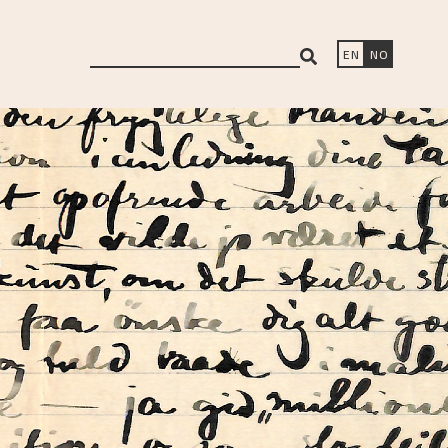
search
EN
NO