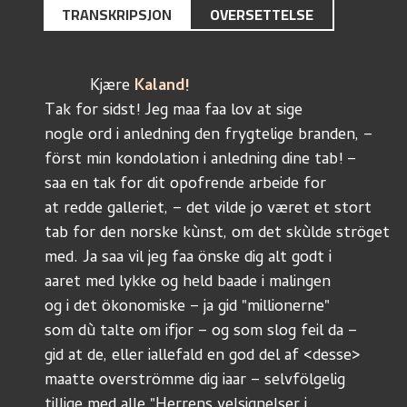
TRANSKRIPSJON
OVERSETTELSE
	  Kjære 
Kaland!
Tak for sidst! Jeg maa faa lov at sige 
nogle ord i anledning den frygtelige branden, – 
först min kondolation i anledning dine tab! –
saa en tak for dit opofrende arbeide for
at redde galleriet, – det vilde jo været et stort
tab for den norske kùnst, om det skùlde ströget
med. Ja saa vil jeg faa önske dig alt godt i 
aaret med lykke og held baade i malingen 
og i det ökonomiske – ja gid "millionerne"
som dù talte om ifjor – og som slog feil da – 
gid at de, eller iallefald en god del af <desse>
maatte overströmme dig iaar – selvfölgelig 
tillige med alle "Herrens velsignelser i 