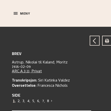
MENY
BREV
Astrup, Nikolai
til
Kaland, Moritz
1916-02-09
ARC.A.3.11, Privat
Transkripsjon:
Siri Katinka Valdez
Oversettelse:
Francesca Nichols
SIDE
1
,
2
,
3
,
4
,
5
,
6
,
7
,
8
›