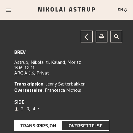
EN
BREV
Astrup, Nikolai
til
Kaland, Moritz
1916-12-11
ARC.A.3.6, Privat
Transkripsjon:
Jenny Sæterbakken
Oversettelse:
Francesca Nichols
SIDE
1
,
2
,
3
,
4
›
TRANSKRIPSJON
OVERSETTELSE