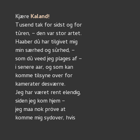
Kjære 
Kaland!
Tusend tak for sidst og for
tùren, – den var stor artet.
Haaber dù har tilgivet mig
min særhed og sùrhed, –
som dù veed jeg plages af –
i senere aar, og som kan
komme tilsyne over for
kamerater desværre.
Jeg har været rent elendig,
siden jeg kom hjem –
jeg maa nok pröve at
komme mig sydover, hvis