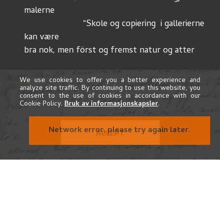
malerne
			"Skole og copiering  i gallerierne 
kan være
bra nok, men först og fremst natur og atter 
natur og 
<så> sin egen fantasi og fölelse. En god lærer 
We use cookies to offer you a better experience and
analyze site traffic. By continuing to use this website, you
som forstår
consent to the use of cookies in accordance with our
å lede sin elev ind på ret vei i selvstudiet.  
Cookie Policy.
Bruk av informasjonskapsler
.
Og mindre tanker på å lære en elev sine egne 
færdigheder. – 
Network error, please try again later.
ACCEPT
<Lazurvirkninger> lærer man sig efterhånden 
selv å 
bruke om det skulde være nödvendig – men 
söker man 
efter slike virkninger, kommer man let på 
avveie. 