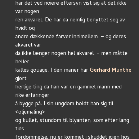
har det ved nöiere eftersyn vist sig at det ikke 
var nogen
ren akvarel. De har da nemlig benyttet seg av 
hvidt og
andre dækkende farver innimellem  – og deres 
akvarel var
da ikke længer nogen hel akvarel, – men måtte 
heller 
kalles gouage. I den maner har 
Gerhard Munthe
gjort 
herlige ting da han var en gammel mann med 
rike erfaringer
å bygge på. I sin ungdom holdt han sig til 
<oljemaling>
og kullet, stundom til blyanten, som efter lang 
tids
fordömmelse, nu er kommet i skuddet igjen hos 