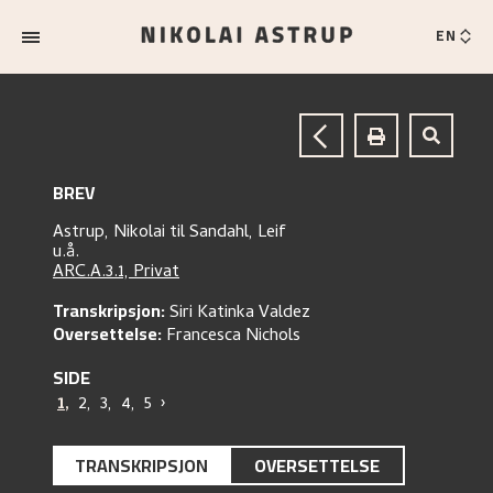
EN
BREV
Astrup, Nikolai
til
Sandahl, Leif
u.å.
ARC.A.3.1, Privat
Transkripsjon:
Siri Katinka Valdez
Oversettelse:
Francesca Nichols
SIDE
1
,
2
,
3
,
4
,
5
›
TRANSKRIPSJON
OVERSETTELSE