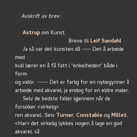
    Avskrift av brev:
     Astrup
 om Kunst. 
			           Breve til 
Leif Sandahl 
     Ja så var det kunsten då 
 Det å arbeide 
med 
kull lærer en å få fatt i "enkelheden" både i 
form 
og valör. 
 Det er farlig for en nybegynner å 
arbeide med akvarel, ja endog for en eldre maler. 
     Selv de bedste faller igjennem når de 
forsöker <virkelg>
ren akvarel. Selv 
Turner
, 
Constable
 og 
Millet
. 
<Har> det virkelig lykkes nogen å lage en god 
akvarel, så 