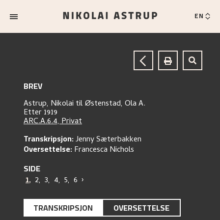
EN
BREV
Astrup, Nikolai
til
Østenstad, Ola A.
Etter 1919
ARC.A.6.4, Privat
Transkripsjon:
Jenny Sæterbakken
Oversettelse:
Francesca Nichols
SIDE
1
,
2
,
3
,
4
,
5
,
6
›
TRANSKRIPSJON
OVERSETTELSE