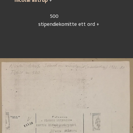
nicolai astrup 
+
			500
		stipendiekomitte ett ord +