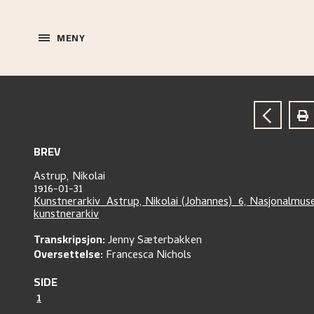
MENY
BREV
Astrup, Nikolai
1916-01-31
Kunstnerarkiv_Astrup, Nikolai (Johannes)_6, Nasjonalmus
kunstnerarkiv
Transkripsjon:
Jenny Sæterbakken
Oversettelse:
Francesca Nichols
SIDE
1