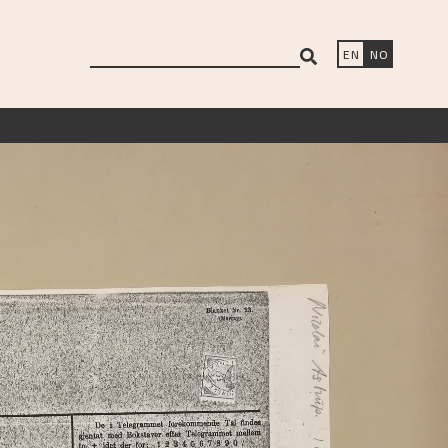
search
EN
NO