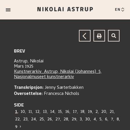
EN
BREV
Astrup, Nikolai
Mars 1925
Kunstnerarkiv_Astrup, Nikolai (Johannes)_5,
Nasjonalmuseet kunstnerarkiv
Transkripsjon:
Jenny Sæterbakken
Oversettelse:
Francesca Nichols
SIDE
1
,
10
,
11
,
12
,
13
,
14
,
15
,
16
,
17
,
18
,
19
,
2
,
20
,
21
,
22
,
23
,
24
,
25
,
26
,
27
,
28
,
29
,
3
,
30
,
4
,
5
,
6
,
7
,
8
,
9
›