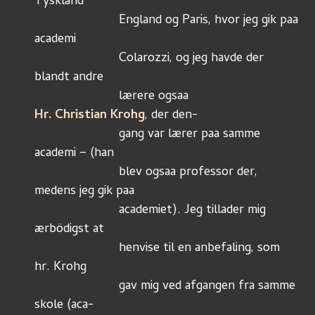
Tyskland
			England og Paris, hvor jeg gik paa 
academi
			Colarozzi, og jeg havde der 
blandt andre
			lærere ogsaa 
Hr. Christian Krohg
, der den-
			gang var lærer paa samme 
academi – (han
			blev ogsaa professor der, 
medens jeg gik paa
			academiet). Jeg tillader mig 
ærbödigst at
			henvise til en anbefaling, som 
hr. Krohg
			gav mig ved afgangen fra samme 
skole (aca-