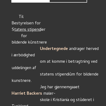
      Til
Bestyrelsen for
S
tatens stipend
ier
	for
bildende kùnstnere
Undertegnede
 andrager herved 
i ærbödighed
			om at komme i betragtning ved 
uddelingen af
			statens stipendiùm for bildende 
kunstnere.
			Jeg har gjennemgaaet 
Harriet Backers 
maler-
			skole i Kristiania og stùderet i 