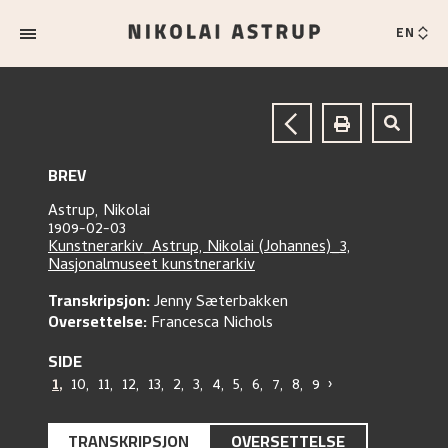
EN
BREV
Astrup, Nikolai
1909-02-03
Kunstnerarkiv_Astrup, Nikolai (Johannes)_3,
Nasjonalmuseet kunstnerarkiv
Transkripsjon:
Jenny Sæterbakken
Oversettelse:
Francesca Nichols
SIDE
1
,
10
,
11
,
12
,
13
,
2
,
3
,
4
,
5
,
6
,
7
,
8
,
9
›
TRANSKRIPSJON
OVERSETTELSE