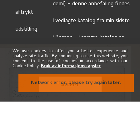
			demi) – denne anbefaling findes 
aftrykt
			i vedlagte katalog fra min sidste 
udstilling
			i Bergen – i samme katalog er 
ogsaa aftrykt
We use cookies to offer you a better experience and
			flere ùdtalelser fra vore förste 
analyze site traffic. By continuing to use this website, you
consent to the use of cookies in accordance with our
malere –
Cookie Policy.
Bruk av informasjonskapsler
.
			som 
Thaùlow
, 
Eilif Peterssen
o.fl. Disse ùd-
Network error, please try again later.
ACCEPT
			talelser, som blev mig tilsendt 
straks efter en
			ùdstilling, har jeg faaet ùden 
nogen opfordring
			fra min side, og jeg tör derfor 
bede den ærede
			bestyrelse om at læse igjennem 