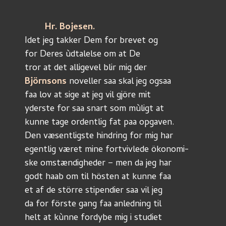
Hr. Bojesen.
Idet jeg takker Dem for brevet og
for Deres ùdtalelse om at De
tror at det alligevel blir mig der
Björnsons
 noveller saa skal jeg ogsaa
faa lov at sige at jeg vil gjöre mit
yderste for saa snart som mùligt at
kunne tage ordentlig fat paa opgaven.
Den væsentligste hindring for mig har
egentlig været mine fortvivlede ökonomi-
ske omstændigheder – men da jeg har
godt haab om til hösten at kunne faa
et af de större stipendier saa vil jeg
da for förste gang faa anledning til
helt at kùnne fordybe mig i studiet