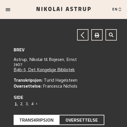
EN
BREV
Astrup, Nikolai
til
Bojesen, Ernst
1907
B4b-5, Det Kongelige Bibliotek
Transkripsjon:
Turid Hagelsteen
Oversettelse:
Francesca Nichols
SIDE
1
,
2
,
3
,
4
›
TRANSKRIPSJON
OVERSETTELSE