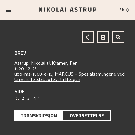
EN
BREV
Astrup, Nikolai
til
Kramer, Per
1920-12-23
ubb-ms-1808-e-15, MARCUS – Spesialsamlingene ved
Universitetsbiblioteket i Bergen
SIDE
1
,
2
,
3
,
4
›
TRANSKRIPSJON
OVERSETTELSE