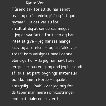
            Kjære Ven
Tùsend tak for alt dù har sendt
os – og en "glædelig jùl" og "et godt
nytaar" – ja det var altfor
snildt af dig at sende saa meget
– jeg er saa fattig for tiden og har
intet at give – jeg har saa mange
krav og ærgrelser – og din "akkevit-
tröst" kom velsignet med i denne
elendige tid. – Ja jeg har havt flere
ærgrelser paa en gang end jeg har godt
af: bl.a. et parti bygnings materialer
bortkommet
 i Förde – stjaalet
antagelig, – "sak" kvier jeg mig for
da taper man mere i omkostninger
end materialerne er værd.