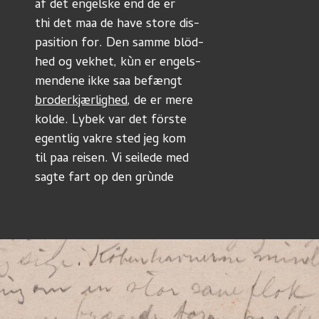
af det engelske end de er 
thi det maa de have store dis-
pasition for. Den samme blöd-
hed og vekhet, kùn er engels-
mendene ikke saa befængt
broderkjærlighed
, de er mere
kolde. Lybek var det förste
egentlig vakre sted jeg kom
til paa reisen. Vi seilede med
sagte fart op den grùnde