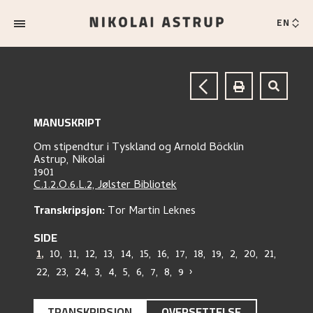
EN
MANUSKRIPT
Om stipendtur i Tyskland og Arnold Böcklin
Astrup, Nikolai
1901
C.1.2.O.6.L.2, Jølster Bibliotek
Transkripsjon:
Tor Martin Leknes
SIDE
1
,
10
,
11
,
12
,
13
,
14
,
15
,
16
,
17
,
18
,
19
,
2
,
20
,
21
,
22
,
23
,
24
,
3
,
4
,
5
,
6
,
7
,
8
,
9
›
TRANSKRIPSJON
OVERSETTELSE