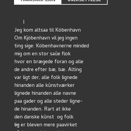
      I
Jeg kom altsaa til Köbenhavn
Om Kjöbenhavn vil jeg ingen
ting sige: Köbenhavnerne minded
mig om en stor saùe flok
hvor en brægede foran og alle
de andre efter bæ, bæ. Alting
var ligt der, alle folk lignede
hinanden alle kùnstværker
lignede hinanden alle navne
paa gader og alle steder ligne-
de hinanden. Rart at ikke
den danske kùnst  og folk
lig
 er bleven mere paavirket