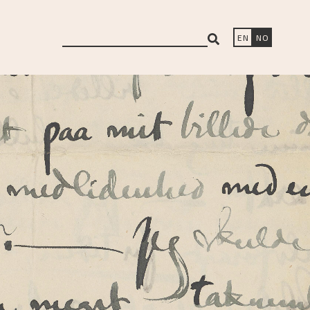
search
EN
NO