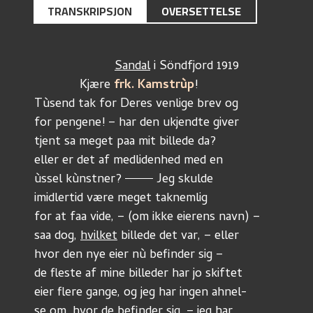
TRANSKRIPSJON
OVERSETTELSE
Sandal
 i Söndfjord 1919
             Kjære 
frk. Kamstrùp
!
Tùsend tak for Deres venlige brev og
for pengene! – har den ukjendte giver
tjent sa meget paa mit billede da?
eller er det af medlidenhed med en
ùssel kùnstner? 
 Jeg skulde
imidlertid være meget taknemlig
for at faa vide, – (om ikke eierens navn) –
saa dog, 
hvilket
 billede det var, – eller
hvor den nye eier nù befinder sig –
de fleste af mine billeder har jo skiftet 
eier flere gange, og jeg har ingen ahnel-
se om, hvor de befinder sig, – jeg har