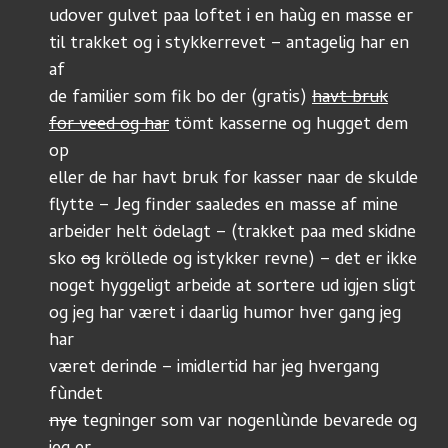
udover gulvet paa loftet i en haùg en masse er
til trakket og i stykkerrevet – antagelig har en 
af
de familier som fik bo der (gratis) 
havt bruk
for veed og har
 tömt kasserne og hugget dem 
op
eller de har havt bruk for kasser naar de skulde
flytte – Jeg finder saaledes en masse af mine
arbeider helt ödelagt – (trakket paa med skidne
sko 
og
 kröllede og istykker revne) – det er ikke
noget hyggeligt arbeide at sortere ud igjen sligt
og jeg har været i daarlig humor hver gang jeg 
har
været derinde – imidlertid har jeg hvergang 
fùndet
nye
 tegninger som var nogenlùnde bevarede og 