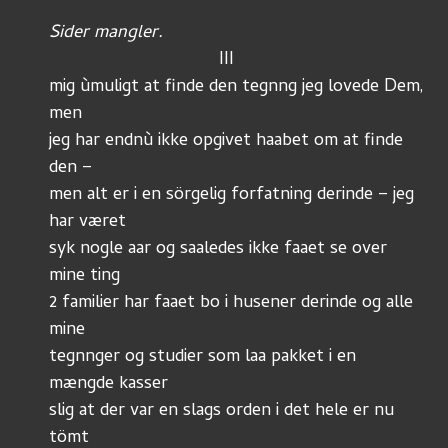
Sider mangler.
			          III
mig ùmuligt at finde den tegnng jeg lovede Dem, 
men
jeg har endnù ikke opgivet haabet om at finde 
den –
men alt er i en sörgelig forfatning derinde – jeg 
har været
syk nogle aar og saaledes ikke faaet se over 
mine ting
2 familier har faaet bo i husener derinde og alle 
mine
tegnnger og studier som laa pakket i en 
mængde kasser
slig at der var en slags orden i det hele er nu 
tömt