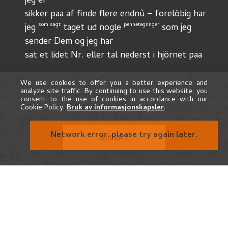
jeg er
sikker paa af finde flere endnù – forelöbig har
som sagt
pennetegnnger
jeg 
 taget ud nogle 
 som jeg 
sender Dem og jeg har
sat et lidet Nr. eller tal nederst i hjörnet paa
hver af dem. Nr. 1 "
Bukken paa taget
Dem om
det
at have 
 et sligt uhyggeligt motiv vil De 
We use cookies to offer you a better experience and
analyze site traffic. By continuing to use this website, you
ikke
kanske 
 synes
consent to the use of cookies in accordance with our
Cookie Policy.
Bruk av informasjonskapsler
.
er noget at have paa væggen – det er imidlertid 
et
 mo-
Network error, please try again later.
ACCEPT
tiv som har lagt 
mig
 sterkt beslag paa mig – Det