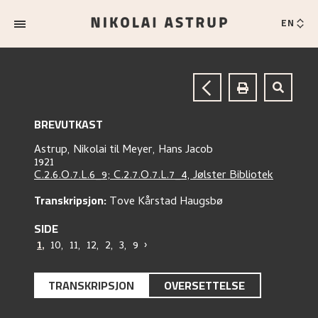
EN
BREVUTKAST
Astrup, Nikolai
til
Meyer, Hans Jacob
1921
C.2.6.O.7.L.6_9; C.2.7.O.7.L.7_4, Jølster Bibliotek
Transkripsjon:
Tove Kårstad Haugsbø
SIDE
1
,
10
,
11
,
12
,
2
,
3
,
9
›
TRANSKRIPSJON
OVERSETTELSE